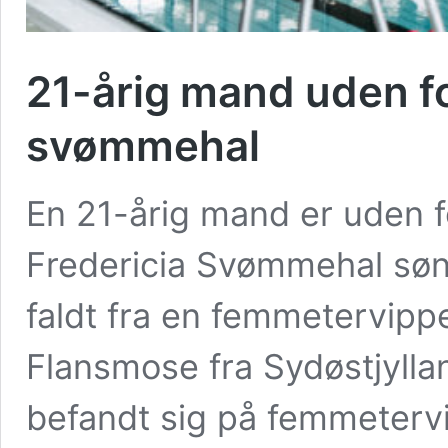
21-årig mand uden for
svømmehal
En 21-årig mand er uden fo
Fredericia Svømmehal søn
faldt fra en femmetervipp
Flansmose fra Sydøstjyllan
befandt sig på femmetervip