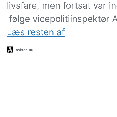
livsfare, men fortsat var i
Ifølge vicepolitiinspektør
21-
Læs resten af
årig
stadig
alvorligt
avisen.nu
skadet
efter
svømmehalsulykke