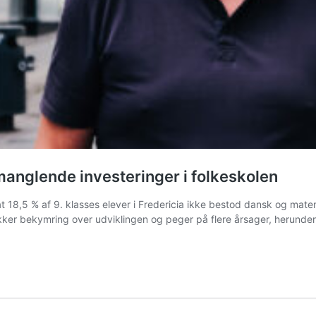
manglende investeringer i folkeskolen
 18,5 % af 9. klasses elever i Fredericia ikke bestod dansk og matem
ykker bekymring over udviklingen og peger på flere årsager, herunde