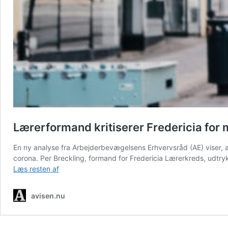
Lærerformand kritiserer Fredericia for 
En ny analyse fra Arbejderbevægelsens Erhvervsråd (AE) viser, at
corona. Per Breckling, formand for Fredericia Lærerkreds, udtr
Lærerformand
Læs resten af
kritiserer
Fredericia
avisen.nu
for
manglende
investeringer