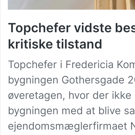
Topchefer vidste be
kritiske tilstand
Topchefer i Fredericia K
bygningen Gothersgade 20b
øveretagen, hvor der ikke e
bygningen med at blive sat
ejendomsmæglerfirmaet No