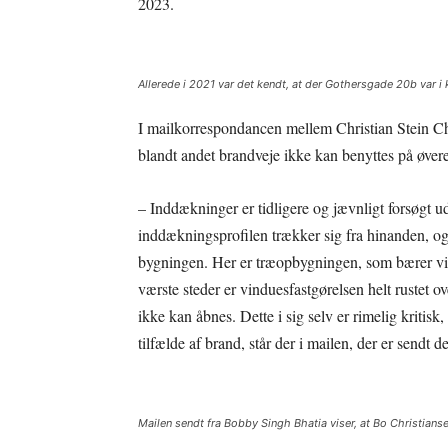
2023.
Allerede i 2021 var det kendt, at der Gothersgade 20b var i kr
I mailkorrespondancen mellem Christian Stein Ch
blandt andet brandveje ikke kan benyttes på øver
– Inddækninger er tidligere og jævnligt forsøgt 
inddækningsprofilen trækker sig fra hinanden, og
bygningen. Her er træopbygningen, som bærer vi
værste steder er vinduesfastgørelsen helt rustet ov
ikke kan åbnes. Dette i sig selv er rimelig kriti
tilfælde af brand, står der i mailen, der er sendt
Mailen sendt fra Bobby Singh Bhatia viser, at Bo Christian