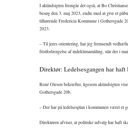
I aktindsigten fremgår det også, at Bo Christians
besøg den 3. maj 2023, endte med at give et påb
tilhørende Fredericia Kommune i Gothersgade 20b
2023.
– Til jeres orientering, har jeg fremsendt vedhæ
fristforlængelse af indeklimamåling, står der i ma
Direktør: Ledelsesgangen har haft 
René Olesen bekræfter, ligesom aktindsigten viser,
Gothersgade 20b.
– Der har på ledelsesplan i kommunen været et ge
Direktøren afviser, at politiske udvalg har haft 