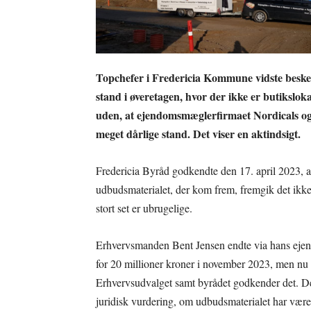
Topchefer i Fredericia Kommune vidste beske
stand i øveretagen, hvor der ikke er butikslokal
uden, at ejendomsmæglerfirmaet Nordicals og
meget dårlige stand. Det viser en aktindsigt.
Fredericia Byråd godkendte den 17. april 2023, at
udbudsmaterialet, der kom frem, fremgik det ikke,
stort set er ubrugelige.
Erhvervsmanden Bent Jensen endte via hans ej
for 20 millioner kroner i november 2023, men nu
Erhvervsudvalget samt byrådet godkender det. Det
juridisk vurdering, om udbudsmaterialet har været t