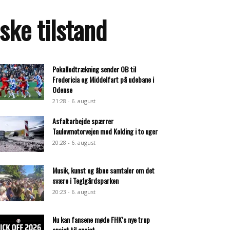
ske tilstand
Pokallodtrækning sender OB til
Fredericia og Middelfart på udebane i
Odense
21:28 - 6. august
Asfaltarbejde spærrer
Taulovmotorvejen mod Kolding i to uger
20:28 - 6. august
Musik, kunst og åbne samtaler om det
svære i Teglgårdsparken
20:23 - 6. august
Nu kan fansene møde FHK’s nye trup
ansigt til ansigt