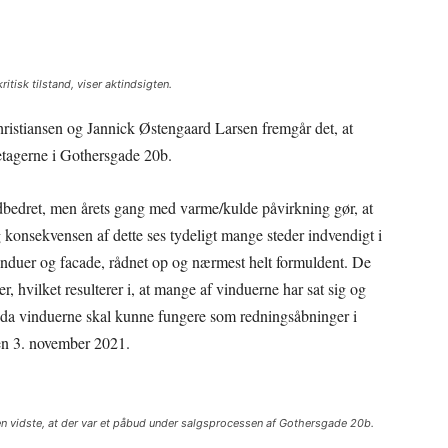
itisk tilstand, viser aktindsigten.
ristiansen og Jannick Østengaard Larsen fremgår det, at
etagerne i Gothersgade 20b.
udbedret, men årets gang med varme/kulde påvirkning gør, at
 konsekvensen af dette ses tydeligt mange steder indvendigt i
nduer og facade, rådnet op og nærmest helt formuldent. De
er, hvilket resulterer i, at mange af vinduerne har sat sig og
sk, da vinduerne skal kunne fungere som redningsåbninger i
 den 3. november 2021.
sen vidste, at der var et påbud under salgsprocessen af Gothersgade 20b.