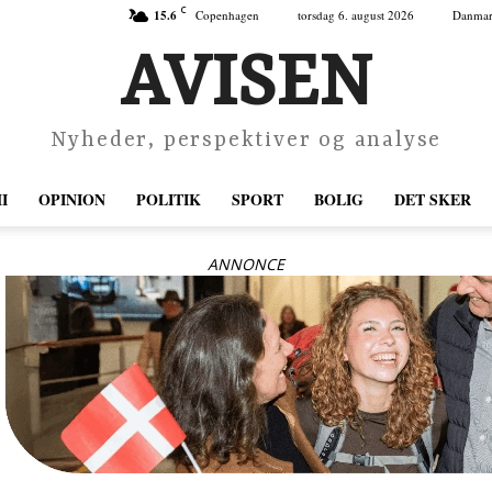
C
15.6
Copenhagen
torsdag 6. august 2026
Danma
AVISEN
Nyheder, perspektiver og analyse
I
OPINION
POLITIK
SPORT
BOLIG
DET SKER
ANNONCE