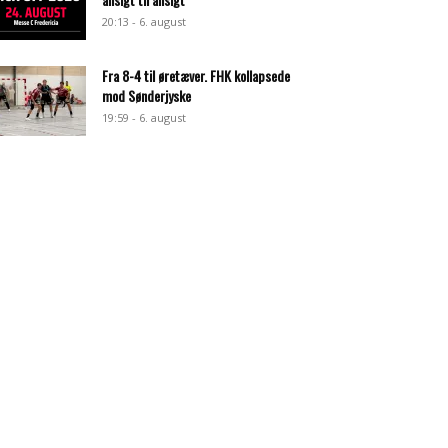
20:13 - 6. august
Fra 8-4 til øretæver. FHK kollapsede
mod Sønderjyske
19:59 - 6. august