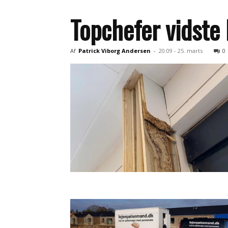
Topchefer vidste 
Af
Patrick Viborg Andersen
-
20:09 - 25. marts
0