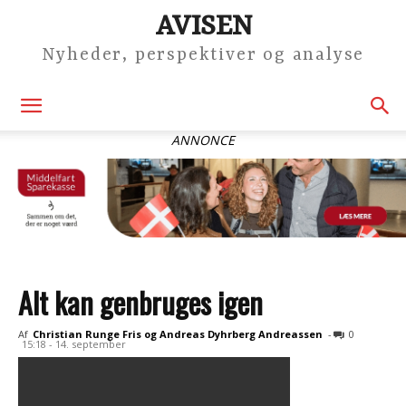
AVISEN
Nyheder, perspektiver og analyse
ANNONCE
Alt kan genbruges igen
Af
Christian Runge Fris og Andreas Dyhrberg Andreassen
-
0
15:18 - 14. september