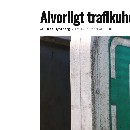
Alvorligt trafiku
Af
Thea Dyhrberg
-
12:34 - 15. februar
0