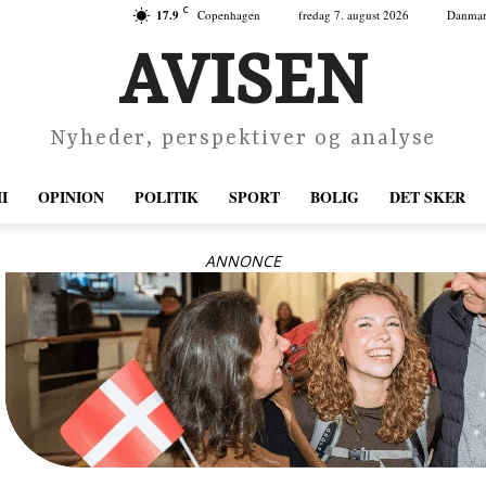
C
17.9
Copenhagen
fredag 7. august 2026
Danma
AVISEN
Nyheder, perspektiver og analyse
I
OPINION
POLITIK
SPORT
BOLIG
DET SKER
ANNONCE