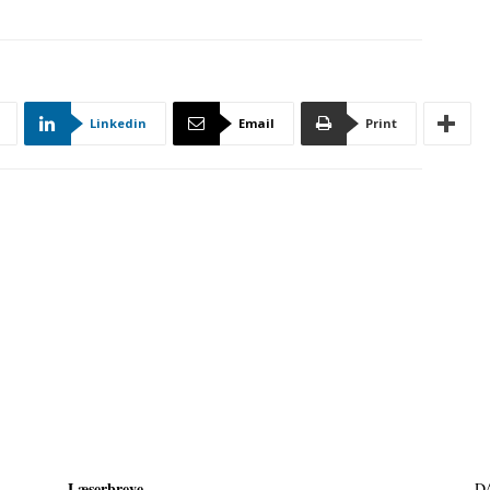
Linkedin
Email
Print
Læserbreve
D