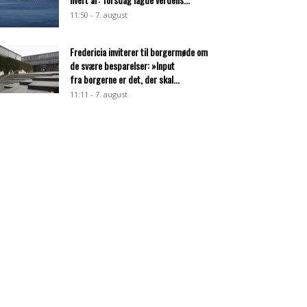
11:50 - 7. august
Fredericia inviterer til borgermøde om
de svære besparelser: »Input
fra borgerne er det, der skal...
11:11 - 7. august