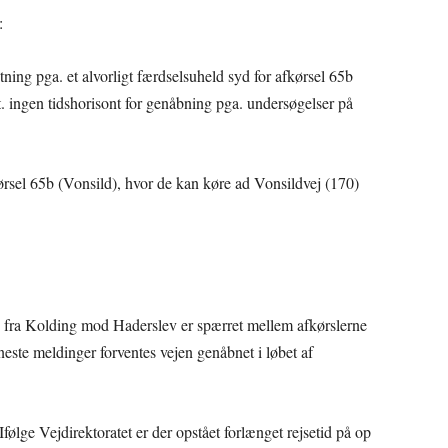
:
ning pga. et alvorligt færdselsuheld syd for afkørsel 65b
pt. ingen tidshorisont for genåbning pga. undersøgelser på
kørsel 65b (Vonsild), hvor de kan køre ad Vonsildvej (170)
E45 fra Kolding mod Haderslev er spærret mellem afkørslerne
neste meldinger forventes vejen genåbnet i løbet af
lge Vejdirektoratet er der opstået forlænget rejsetid på op