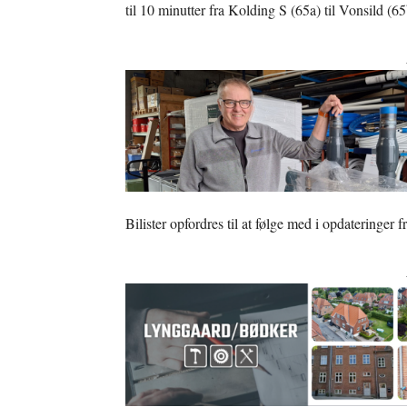
til 10 minutter fra Kolding S (65a) til Vonsild (6
Bilister opfordres til at følge med i opdateringer f