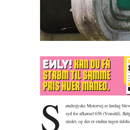
S
ønderjyske Motorvej er lørdag bleve
syd for afkørsel 65b (Vonsild). Ifø
stedet, og der er endnu ingen tidsh