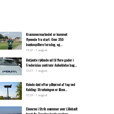
Kræmmermarkedet er kommet
flyvende fra start: Over 350
bankospillere torsdag, og...
15:32 - 7. august
Betjente rykkede ud til flere gader i
Fredericias centrum: Anholdelse bag...
13:27 - 7. august
Kvinde død efter påkørsel af tog ved
Kolding: Strækningen er åben...
12:33 - 7. august
Eleverne i Strib svømmer over Lillebælt
hvert år: Torsdag lagde verdens...