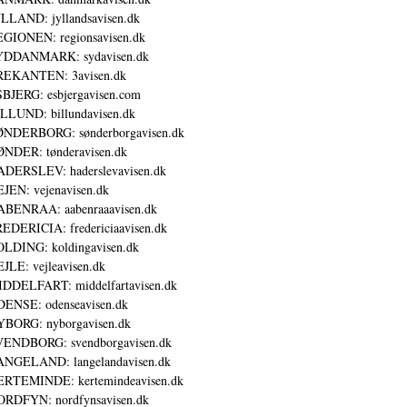
LLAND: jyllandsavisen.dk
GIONEN: regionsavisen.dk
YDDANMARK: sydavisen.dk
REKANTEN: 3avisen.dk
BJERG: esbjergavisen.com
LLUND: billundavisen.dk
NDERBORG: sønderborgavisen.dk
NDER: tønderavisen.dk
DERSLEV: haderslevavisen.dk
JEN: vejenavisen.dk
BENRAA: aabenraaavisen.dk
EDERICIA: fredericiaavisen.dk
LDING: koldingavisen.dk
JLE: vejleavisen.dk
DDELFART: middelfartavisen.dk
ENSE: odenseavisen.dk
BORG: nyborgavisen.dk
ENDBORG: svendborgavisen.dk
NGELAND: langelandavisen.dk
RTEMINDE: kertemindeavisen.dk
RDFYN: nordfynsavisen.dk