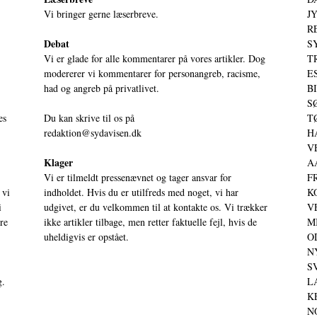
Vi bringer gerne læserbreve.
JY
RE
Debat
S
Vi er glade for alle kommentarer på vores artikler. Dog
T
modererer vi kommentarer for personangreb, racisme,
ES
had og angreb på privatlivet.
BI
SØ
es
Du kan skrive til os på
TØ
redaktion@sydavisen.dk
HA
VE
Klager
AA
Vi er tilmeldt pressenævnet og tager ansvar for
FR
 vi
indholdet. Hvis du er utilfreds med noget, vi har
KO
i
udgivet, er du velkommen til at kontakte os. Vi trækker
VE
ere
ikke artikler tilbage, men retter faktuelle fejl, hvis de
MI
uheldigvis er opstået.
OD
NY
SV
g.
LA
KE
NO