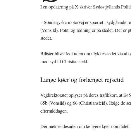
I en opdatering på X skriver Sydøstjyllands Politi
– Sønderjyske motorvej er spærret i sydgående ret
(Vonsild). Politi og redning er på stedet. Der er 
stedet.
Bilister bliver ledt uden om ulykkesstedet via af
mod syd til Christiansfeld.
Lange køer og forlænget rejsetid
Vejdirektoratet oplyser på deres trafikkort, at 
65b (Vonsild) og 66 (Christiansfeld). Ifølge de se
eftermiddagen.
Der meldes desuden om længere køer i området. Ifø