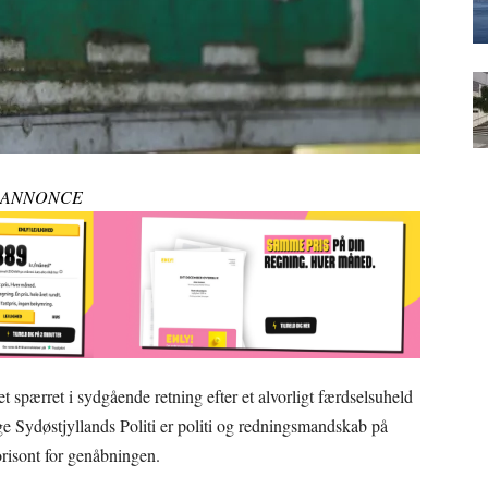
ANNONCE
t spærret i sydgående retning efter et alvorligt færdselsuheld
lge Sydøstjyllands Politi er politi og redningsmandskab på
orisont for genåbningen.