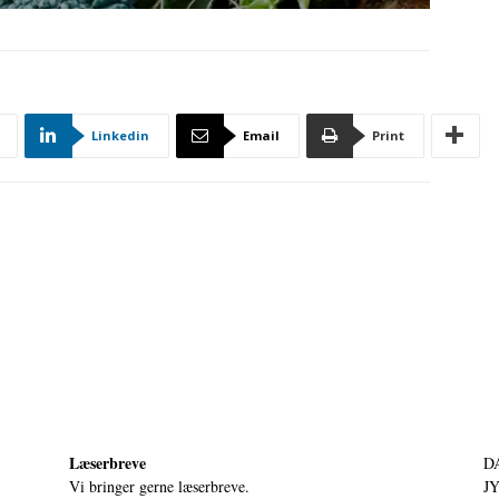
Linkedin
Email
Print
Læserbreve
D
Vi bringer gerne læserbreve.
JY