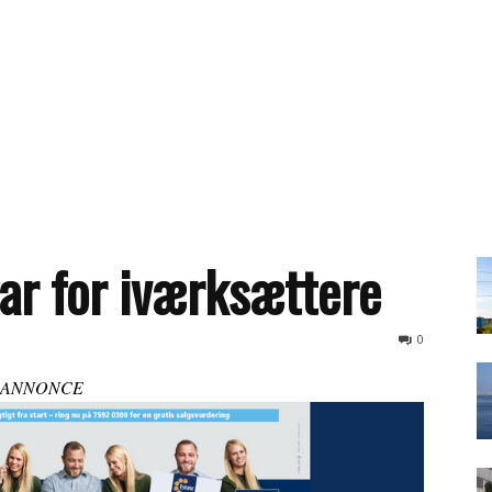
zar for iværksættere
0
ANNONCE