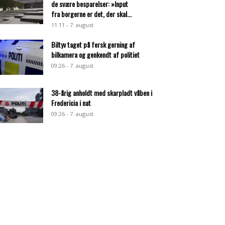
de svære besparelser: »Input
fra borgerne er det, der skal...
11:11 - 7. august
Biltyv taget på fersk gerning af
bilkamera og genkendt af politiet
09:26 - 7. august
38-årig anholdt med skarpladt våben i
Fredericia i nat
09:26 - 7. august