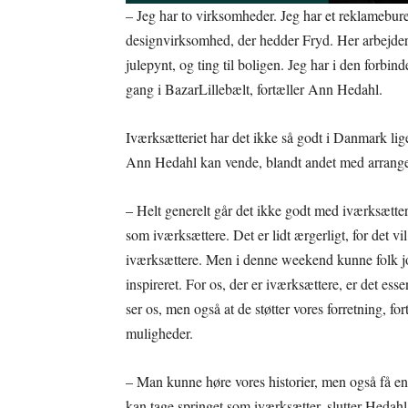
– Jeg har to virksomheder. Jeg har et reklameb
designvirksomhed, der hedder Fryd. Her arbejder 
julepynt, og ting til boligen. Jeg har i den forbin
gang i BazarLillebælt, fortæller Ann Hedahl.
Iværksætteriet har det ikke så godt i Danmark lige
Ann Hedahl kan vende, blandt andet med arrang
– Helt generelt går det ikke godt med iværksætter
som iværksættere. Det er lidt ærgerligt, for det vi
iværksættere. Men i denne weekend kunne folk jo
inspireret. For os, der er iværksættere, er det es
ser os, men også at de støtter vores forretning, fo
muligheder.
– Man kunne høre vores historier, men også få 
kan tage springet som iværksætter, slutter Hedahl