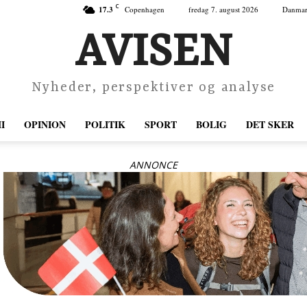
C
17.3
Copenhagen
fredag 7. august 2026
Danma
AVISEN
Nyheder, perspektiver og analyse
I
OPINION
POLITIK
SPORT
BOLIG
DET SKER
ANNONCE