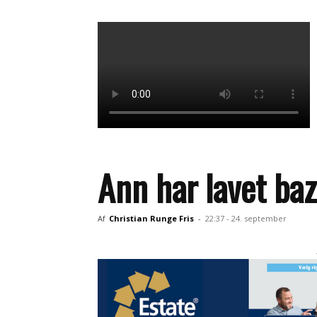
Ann har lavet ba
Af
Christian Runge Fris
-
22:37 - 24. september