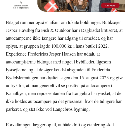
Bilaget rummer også et afsnit om lokale holdninger. Butiksejer
Jesper Havshøj fra Fish & Outdoor har i Dagbladet kritiseret, at
autocamperne ikke længere har adgang til området, og har
oplyst, at gruppen lagde 100.000 kr. i hans butik i 2022.
Experience Fredericias Jesper Hansen har udtalt, at
autocampisterne bidrager med noget i bybilledet, ligesom
lystsejlerne, og at de øger kendskabsgraden til Fredericia.
Bydelsforeningen har drøftet sagen den 15. august 2023 og givet
udtryk for, at man generelt vil se positivt på autocampere i
Kanalbyen, men repræsentanten fra Langebro har ønsket, at der
ikke holdes autocampere på det græsareal, hvor de tidligere har
parkeret, og slet ikke ved Langebros bygning.
Forvaltningen lægger op til, at både drift og etablering skal