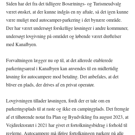
Siden har det fra det tidligere Bosætnings- og Turismeudvalg
været ønsket, at der kunne indgås en ny aftale, så det igen kunne
være muligt med autocamper-parkering i det bynære område.
Der har været undersøgt forskellige løsninger i andre kommuner,
undersøgt lovgivning på området og løbende været drøftelser
med Kanalbyen.
Forvaltningen lægger nu op til, at det allerede etablerede
parkeringsareal i Kanalbyen kan anvendes til en midlertidig
løsning for autocampere mod betaling. Det anbefales, at det
bliver en plads, der drives af en privat operatør.
Lovgivningen tillader løsningen, fordi der er tale om en
parkeringsplads til at raste og ikke en campingplads. Det fremgår
af et tilhørende notat fra Plan og Byudvikling fra august 2023, at
Vejdirektoratet i 2021 har givet et fortolkningsbidrag i forhold til
reglerne. Autocampere må ifølge fortolkningen parkere på alle