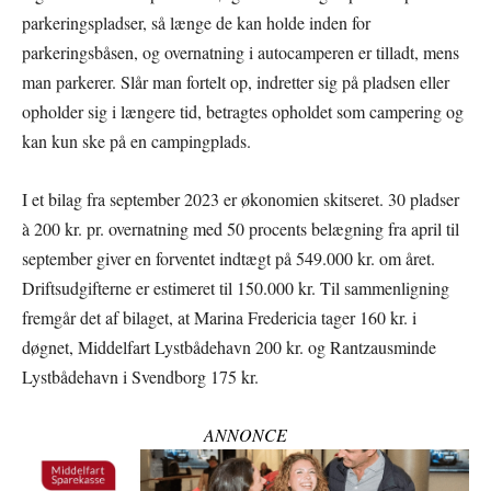
parkeringspladser, så længe de kan holde inden for
parkeringsbåsen, og overnatning i autocamperen er tilladt, mens
man parkerer. Slår man fortelt op, indretter sig på pladsen eller
opholder sig i længere tid, betragtes opholdet som campering og
kan kun ske på en campingplads.
I et bilag fra september 2023 er økonomien skitseret. 30 pladser
à 200 kr. pr. overnatning med 50 procents belægning fra april til
september giver en forventet indtægt på 549.000 kr. om året.
Driftsudgifterne er estimeret til 150.000 kr. Til sammenligning
fremgår det af bilaget, at Marina Fredericia tager 160 kr. i
døgnet, Middelfart Lystbådehavn 200 kr. og Rantzausminde
Lystbådehavn i Svendborg 175 kr.
ANNONCE