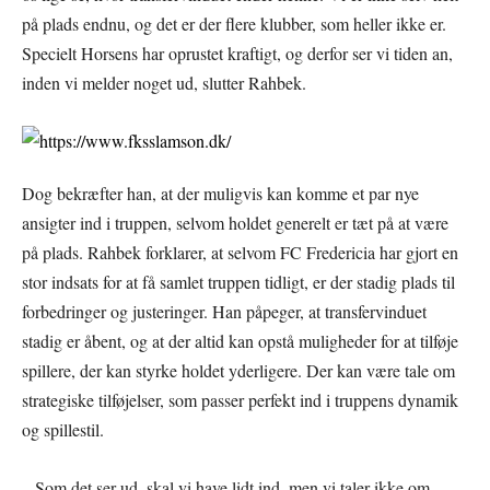
på plads endnu, og det er der flere klubber, som heller ikke er.
Specielt Horsens har oprustet kraftigt, og derfor ser vi tiden an,
inden vi melder noget ud, slutter Rahbek.
Dog bekræfter han, at der muligvis kan komme et par nye
ansigter ind i truppen, selvom holdet generelt er tæt på at være
på plads. Rahbek forklarer, at selvom FC Fredericia har gjort en
stor indsats for at få samlet truppen tidligt, er der stadig plads til
forbedringer og justeringer. Han påpeger, at transfervinduet
stadig er åbent, og at der altid kan opstå muligheder for at tilføje
spillere, der kan styrke holdet yderligere. Der kan være tale om
strategiske tilføjelser, som passer perfekt ind i truppens dynamik
og spillestil.
– Som det ser ud, skal vi have lidt ind, men vi taler ikke om