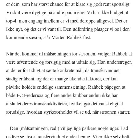
er dem, som har størst chance for at klare sig godt rent sportsligt.
Vi skal være dygtige på andre parametre. Vi har ikke budget til
top-4, men engang imellem er vi med deroppe alligevel. Det er
ikke nyt, og det er vi vant til. Den udfordring påtager vi os i den
kommende sæson, slår Morten Rahbek fast.
Når det kommer til målsætningen for sæsonen, vælger Rahbek at
være afventende og forsigtig med at udtale sig. Han understreger,
at det er for tidligt at sætte konkrete mål, da transfervinduet
stadig er åbent, og der er mange ukendte faktorer, der kan
påvirke holdets endelige sammensætning. Rahbek påpeger, at
både FC Fredericia og flere andre klubber endnu ikke har
afsluttet deres transferaktiviteter, hvilket gør det vanskeligt at
forudsige, hvordan styrkeforholdet vil se ud, når sæsonen starter.
– Den (målsætningen, red.) vil jeg lige parkere nogle uger. Lad
os lige se, hvor transfervinduet ender henne. Vi er ikke selv helt