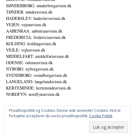
SØNDERBORG: sønderborgavisen.dk
TØNDER: tønderavisen.dk
HADERSLEV: haderslevavisen.dk
VEJEN: vejenavisen.dk
AABENRAA: aabenraaavisen.dk
FREDERICIA: fredericiaavisen.dk
KOLDING: koldingavisen.dk
VEJLE: vejleavisen.dk
MIDDELFART: middelfartavisen.dk
ODENSE: odenseavisen.dk
NYBORG: nyborgavisen.dk
SVENDBORG: svendborgavisen.dk
LANGELAND: langelandavisen.dk
KERTEMINDE: kertemindeavisen.dk
NORDFYN: nordfynsavisen.dk
Privatlivspolitik og Cookies: Denne side anvender Cookies. Ved at
fortsætte accepterer du vores privatlivspolitik.
Cookie Politik
Annoncer
Udgiver
© DANSKE DIGITALE MEDIER A/S - NYHEDER, ANALYSER OG PERSPEKTIVER