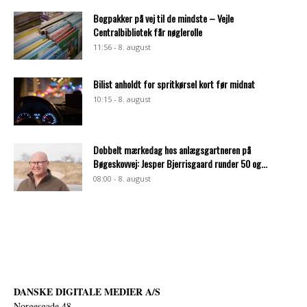
Bogpakker på vej til de mindste – Vejle
Centralbibliotek får nøglerolle
11:56 - 8. august
Bilist anholdt for spritkørsel kort før midnat
10:15 - 8. august
Dobbelt mærkedag hos anlægsgartneren på
Bøgeskovvej: Jesper Bjerrisgaard runder 50 og...
08:00 - 8. august
DANSKE DIGITALE MEDIER A/S
Norgesgade 48