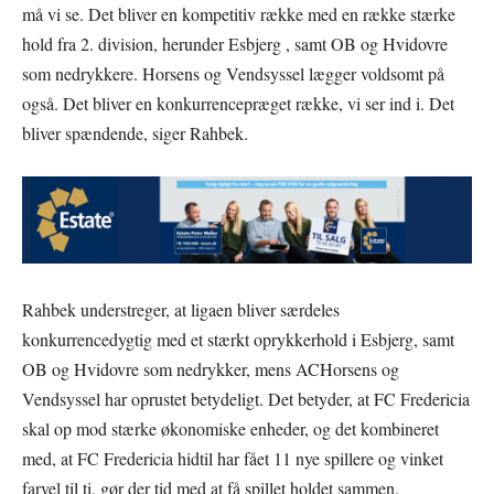
må vi se. Det bliver en kompetitiv række med en række stærke
hold fra 2. division, herunder Esbjerg , samt OB og Hvidovre
som nedrykkere. Horsens og Vendsyssel lægger voldsomt på
også. Det bliver en konkurrencepræget række, vi ser ind i. Det
bliver spændende, siger Rahbek.
Rahbek understreger, at ligaen bliver særdeles
konkurrencedygtig med et stærkt oprykkerhold i Esbjerg, samt
OB og Hvidovre som nedrykker, mens ACHorsens og
Vendsyssel har oprustet betydeligt. Det betyder, at FC Fredericia
skal op mod stærke økonomiske enheder, og det kombineret
med, at FC Fredericia hidtil har fået 11 nye spillere og vinket
farvel til ti, gør der tid med at få spillet holdet sammen.