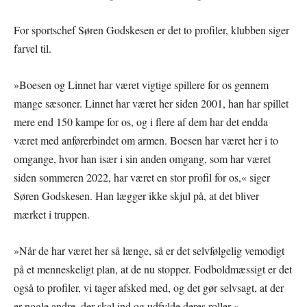
For sportschef Søren Godskesen er det to profiler, klubben siger
farvel til.
»Boesen og Linnet har været vigtige spillere for os gennem
mange sæsoner. Linnet har været her siden 2001, han har spillet
mere end 150 kampe for os, og i flere af dem har det endda
været med anførerbindet om armen. Boesen har været her i to
omgange, hvor han især i sin anden omgang, som har været
siden sommeren 2022, har været en stor profil for os,« siger
Søren Godskesen. Han lægger ikke skjul på, at det bliver
mærket i truppen.
»Når de har været her så længe, så er det selvfølgelig vemodigt
på et menneskeligt plan, at de nu stopper. Fodboldmæssigt er det
også to profiler, vi tager afsked med, og det gør selvsagt, at der
er nogle andre, der skal ind og udfylde deres roller.«