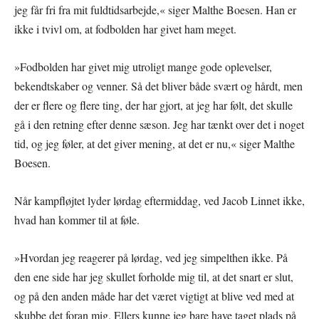
jeg får fri fra mit fuldtidsarbejde,« siger Malthe Boesen. Han er
ikke i tvivl om, at fodbolden har givet ham meget.
»Fodbolden har givet mig utroligt mange gode oplevelser,
bekendtskaber og venner. Så det bliver både svært og hårdt, men
der er flere og flere ting, der har gjort, at jeg har følt, det skulle
gå i den retning efter denne sæson. Jeg har tænkt over det i noget
tid, og jeg føler, at det giver mening, at det er nu,« siger Malthe
Boesen.
Når kampfløjtet lyder lørdag eftermiddag, ved Jacob Linnet ikke,
hvad han kommer til at føle.
»Hvordan jeg reagerer på lørdag, ved jeg simpelthen ikke. På
den ene side har jeg skullet forholde mig til, at det snart er slut,
og på den anden måde har det været vigtigt at blive ved med at
skubbe det foran mig. Ellers kunne jeg bare have taget plads på