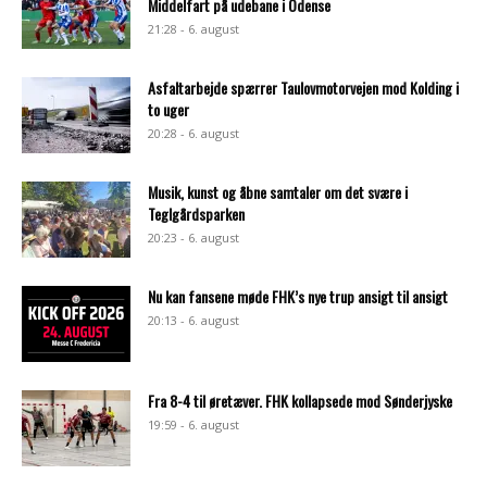
Middelfart på udebane i Odense
21:28 - 6. august
Asfaltarbejde spærrer Taulovmotorvejen mod Kolding i
to uger
20:28 - 6. august
Musik, kunst og åbne samtaler om det svære i
Teglgårdsparken
20:23 - 6. august
Nu kan fansene møde FHK’s nye trup ansigt til ansigt
20:13 - 6. august
Fra 8-4 til øretæver. FHK kollapsede mod Sønderjyske
19:59 - 6. august