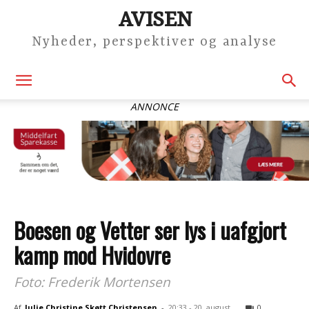
AVISEN
Nyheder, perspektiver og analyse
ANNONCE
Boesen og Vetter ser lys i uafgjort
kamp mod Hvidovre
Foto: Frederik Mortensen
Af
Julie Christine Skøtt Christensen
-
20:33 - 20. august
0