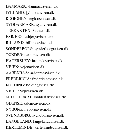
DANMARK: danmarkavisen.dk
JYLLAND: jyllandsavisen.dk
REGIONEN: regionsavisen.dk
SYDDANMARK: sydavisen.dk
TREKANTEN: 3avisen.dk
ESBJERG: esbjergavisen.com
BILLUND: billundavisen.dk
SØNDERBORG: sønderborgavisen.dk
TØNDER: tønderavisen.dk
HADERSLEV: haderslevavisen.dk
VEJEN: vejenavisen.dk
AABENRAA: aabenraaavisen.dk
FREDERICIA: fredericiaavisen.dk
KOLDING: koldingavisen.dk
VEJLE: vejleavisen.dk
MIDDELFART: middelfartavisen.dk
ODENSE: odenseavisen.dk
NYBORG: nyborgavisen.dk
SVENDBORG: svendborgavisen.dk
LANGELAND: langelandavisen.dk
KERTEMINDE: kertemindeavisen.dk