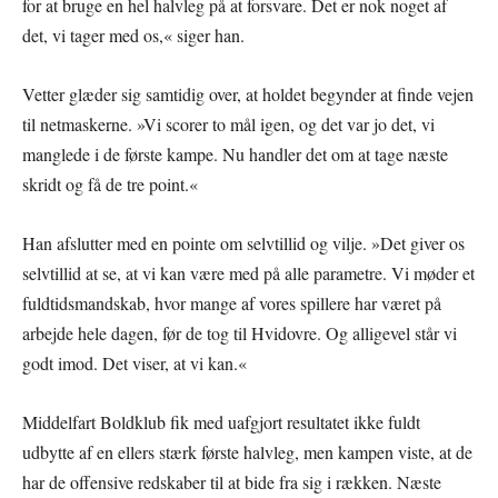
for at bruge en hel halvleg på at forsvare. Det er nok noget af
det, vi tager med os,« siger han.
Vetter glæder sig samtidig over, at holdet begynder at finde vejen
til netmaskerne. »Vi scorer to mål igen, og det var jo det, vi
manglede i de første kampe. Nu handler det om at tage næste
skridt og få de tre point.«
Han afslutter med en pointe om selvtillid og vilje. »Det giver os
selvtillid at se, at vi kan være med på alle parametre. Vi møder et
fuldtidsmandskab, hvor mange af vores spillere har været på
arbejde hele dagen, før de tog til Hvidovre. Og alligevel står vi
godt imod. Det viser, at vi kan.«
Middelfart Boldklub fik med uafgjort resultatet ikke fuldt
udbytte af en ellers stærk første halvleg, men kampen viste, at de
har de offensive redskaber til at bide fra sig i rækken. Næste