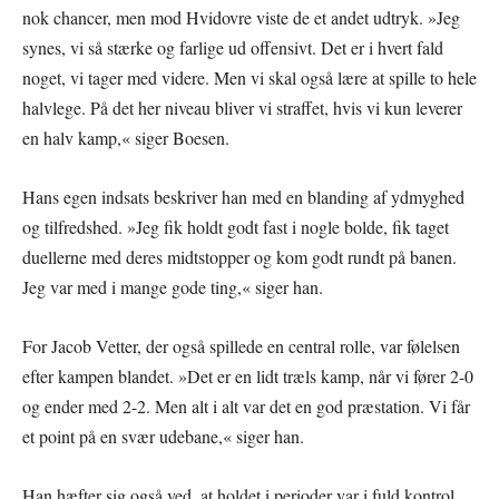
nok chancer, men mod Hvidovre viste de et andet udtryk. »Jeg
synes, vi så stærke og farlige ud offensivt. Det er i hvert fald
noget, vi tager med videre. Men vi skal også lære at spille to hele
halvlege. På det her niveau bliver vi straffet, hvis vi kun leverer
en halv kamp,« siger Boesen.
Hans egen indsats beskriver han med en blanding af ydmyghed
og tilfredshed. »Jeg fik holdt godt fast i nogle bolde, fik taget
duellerne med deres midtstopper og kom godt rundt på banen.
Jeg var med i mange gode ting,« siger han.
For Jacob Vetter, der også spillede en central rolle, var følelsen
efter kampen blandet. »Det er en lidt træls kamp, når vi fører 2-0
og ender med 2-2. Men alt i alt var det en god præstation. Vi får
et point på en svær udebane,« siger han.
Han hæfter sig også ved, at holdet i perioder var i fuld kontrol.