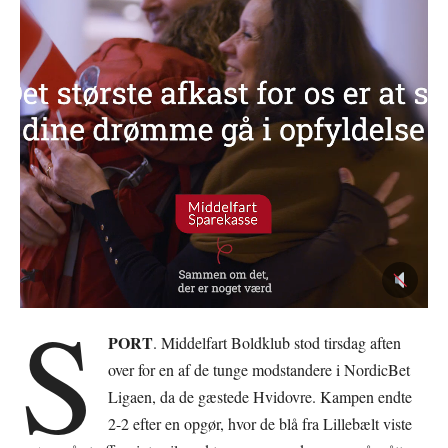
S
PORT
. Middelfart Boldklub stod tirsdag aften
over for en af de tunge modstandere i NordicBet
Ligaen, da de gæstede Hvidovre. Kampen endte
2-2 efter en opgør, hvor de blå fra Lillebælt viste