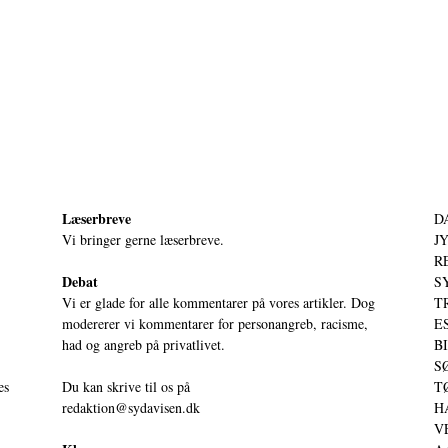
Læserbreve
D
Vi bringer gerne læserbreve.
JY
RE
Debat
S
Vi er glade for alle kommentarer på vores artikler. Dog
T
modererer vi kommentarer for personangreb, racisme,
ES
had og angreb på privatlivet.
BI
SØ
es
Du kan skrive til os på
TØ
redaktion@sydavisen.dk
HA
VE