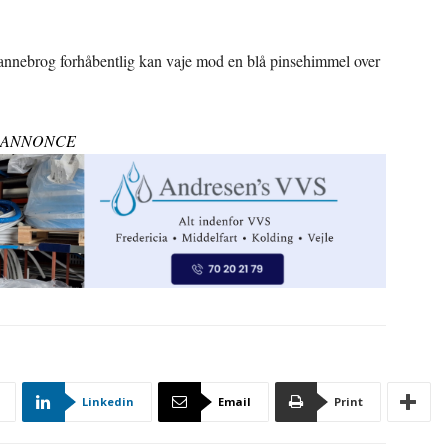
Dannebrog forhåbentlig kan vaje mod en blå pinsehimmel over
ANNONCE
Linkedin
Email
Print