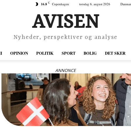
C
16.8
Copenhagen
torsdag 6. august 2026
Danma
AVISEN
Nyheder, perspektiver og analyse
I
OPINION
POLITIK
SPORT
BOLIG
DET SKER
ANNONCE