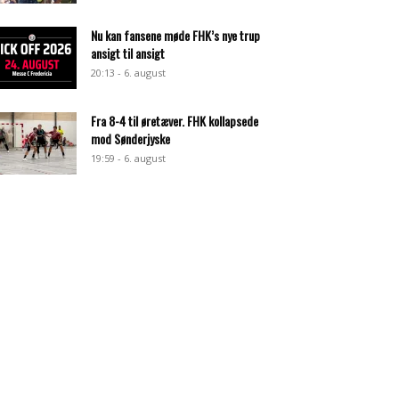
Nu kan fansene møde FHK’s nye trup
ansigt til ansigt
20:13 - 6. august
Fra 8-4 til øretæver. FHK kollapsede
mod Sønderjyske
19:59 - 6. august