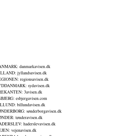
ANMARK: danmarkavisen.dk
LLAND: jyllandsavisen.dk
GIONEN: regionsavisen.dk
YDDANMARK: sydavisen.dk
REKANTEN: 3avisen.dk
BJERG: esbjergavisen.com
LLUND: billundavisen.dk
NDERBORG: sønderborgavisen.dk
NDER: tønderavisen.dk
DERSLEV: haderslevavisen.dk
JEN: vejenavisen.dk