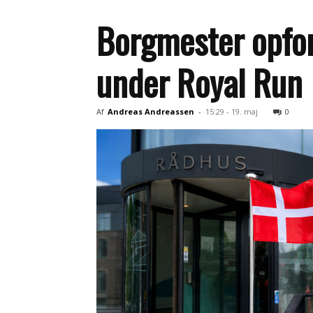
Borgmester opford
under Royal Run
Af
Andreas Andreassen
-
15:29 - 19. maj
0