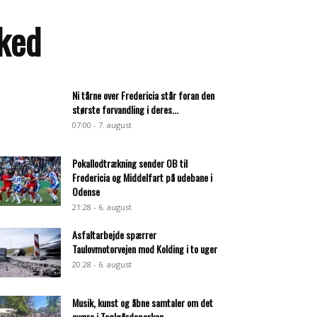
rked
Ni tårne over Fredericia står foran den
største forvandling i deres...
07:00 - 7. august
Pokallodtrækning sender OB til
Fredericia og Middelfart på udebane i
Odense
21:28 - 6. august
Asfaltarbejde spærrer
Taulovmotorvejen mod Kolding i to uger
20:28 - 6. august
Musik, kunst og åbne samtaler om det
svære i Teglgårdsparken