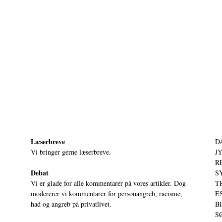
Læserbreve
D
Vi bringer gerne læserbreve.
JY
RE
Debat
S
Vi er glade for alle kommentarer på vores artikler. Dog
T
modererer vi kommentarer for personangreb, racisme,
ES
had og angreb på privatlivet.
BI
SØ