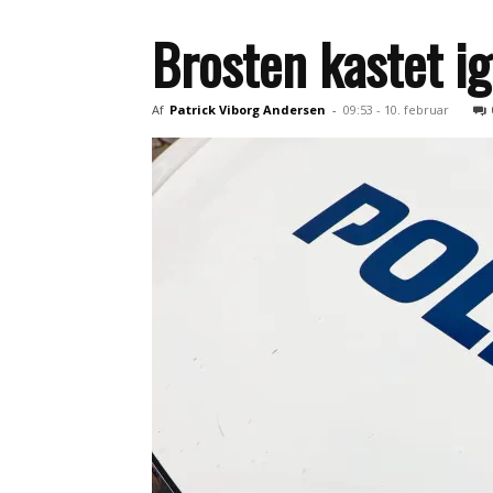
Brosten kastet i
Af
Patrick Viborg Andersen
-
09:53 - 10. februar