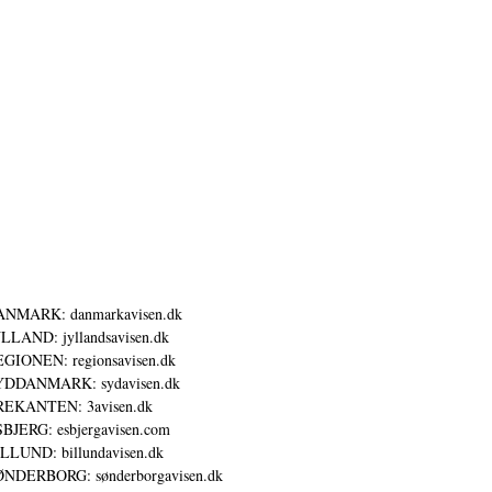
ANMARK: danmarkavisen.dk
LLAND: jyllandsavisen.dk
GIONEN: regionsavisen.dk
YDDANMARK: sydavisen.dk
REKANTEN: 3avisen.dk
BJERG: esbjergavisen.com
LLUND: billundavisen.dk
NDERBORG: sønderborgavisen.dk