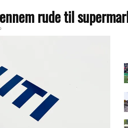
gennem rude til superma
0