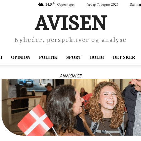
C
14.5
Copenhagen
fredag 7. august 2026
Danma
AVISEN
Nyheder, perspektiver og analyse
I
OPINION
POLITIK
SPORT
BOLIG
DET SKER
ANNONCE