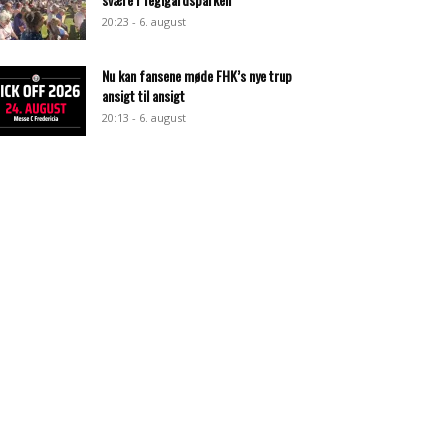
20:23 - 6. august
Nu kan fansene møde FHK’s nye trup
ansigt til ansigt
20:13 - 6. august