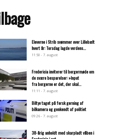
ilbage
Eleverne i Strib svømmer over Lillebælt
hvert år: Torsdag lagde verdens...
11:50 - 7. august
Fredericia inviterer til borgermøde om
de svære besparelser: »Input
fra borgerne er det, der skal...
11:11 - 7. august
Biltyv taget på fersk gerning af
bilkamera og genkendt af politiet
09:26 - 7. august
38-årig anholdt med skarpladt våben i
Fredericia i nat