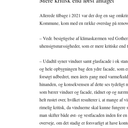
Mere kritisk end først antaget
Allerede tilbage i 2021 var der dog en sag omkri
Kommune, kom med en række overslag på renoverin
– Vedr. besigtigelse af klimaskærmen ved Gother
uhensigtsmæssigheder, som er mere kritiske end ti
– Udadtil syner vinduer samt glasfacade i ok st
og hele opbygningen bag den ydre facade, som er i
forsøgt udbedret, men årets gang med varme/kulde
hinanden, og konsekvensen af dette ses tydeligt 
som bærer vinduer og facade, rådnet op og nærmes
helt rustet over, hvilket resulterer i, at mange af 
rimelig kritisk, da vinduerne skal kunne fungere 
man skifter både øst- og vestfacaden inden for en
overveje, om det stadig er forsvarligt at have kont