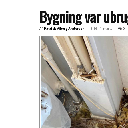
Bygning var ubrug
Af
Patrick Viborg Andersen
-
13:56 - 1. marts
0