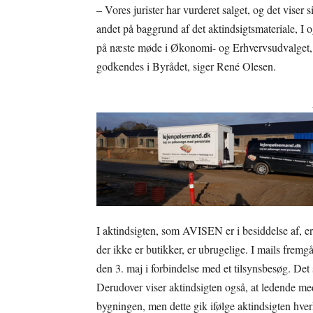
– Vores jurister har vurderet salget, og det viser
andet på baggrund af det aktindsigtsmateriale, 
på næste møde i Økonomi- og Erhvervsudvalget, hvo
godkendes i Byrådet, siger René Olesen.
I aktindsigten, som AVISEN er i besiddelse af, er
der ikke er butikker, er ubrugelige. I mails frem
den 3. maj i forbindelse med et tilsynsbesøg. Det
Derudover viser aktindsigten også, at ledende me
bygningen, men dette gik ifølge aktindsigten hve