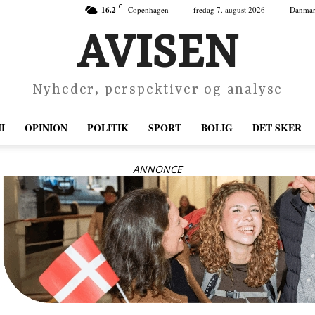
C
16.2
Copenhagen
fredag 7. august 2026
Danma
AVISEN
Nyheder, perspektiver og analyse
I
OPINION
POLITIK
SPORT
BOLIG
DET SKER
ANNONCE