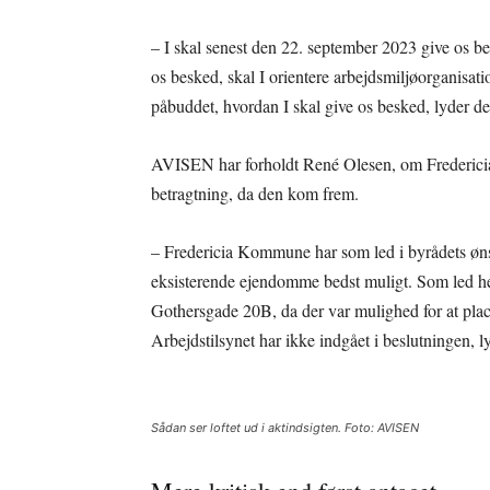
– I skal senest den 22. september 2023 give os b
os besked, skal I orientere arbejdsmiljøorganisa
påbuddet, hvordan I skal give os besked, lyder det
AVISEN har forholdt René Olesen, om Fredericia
betragtning, da den kom frem.
– Fredericia Kommune har som led i byrådets øn
eksisterende ejendomme bedst muligt. Som led he
Gothersgade 20B, da der var mulighed for at pla
Arbejdstilsynet har ikke indgået i beslutningen, l
Sådan ser loftet ud i aktindsigten. Foto: AVISEN