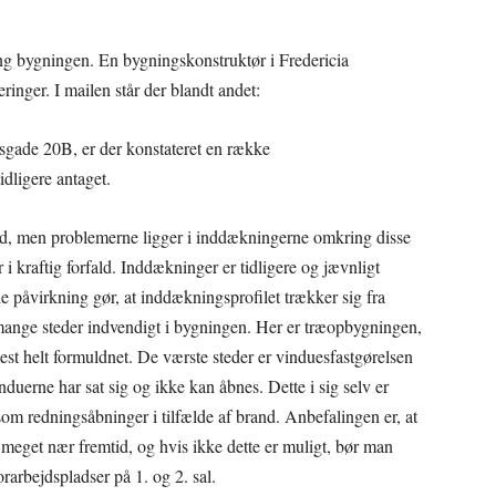
ng bygningen. En bygningskonstruktør i Fredericia
ger. I mailen står der blandt andet:
sgade 20B, er der konstateret en række
dligere antaget.
and, men problemerne ligger i inddækningerne omkring disse
 kraftig forfald. Inddækninger er tidligere og jævnligt
 påvirkning gør, at inddækningsprofilet trækker sig fra
mange steder indvendigt i bygningen. Her er træopbygningen,
t helt formuldnet. De værste steder er vinduesfastgørelsen
vinduerne har sat sig og ikke kan åbnes. Dette i sig selv er
som redningsåbninger i tilfælde af brand. Anbefalingen er, at
 meget nær fremtid, og hvis ikke dette er muligt, bør man
orarbejdspladser på 1. og 2. sal.