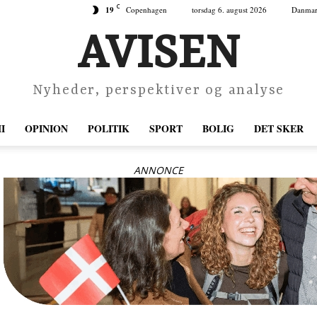
C
19
Copenhagen
torsdag 6. august 2026
Danma
AVISEN
Nyheder, perspektiver og analyse
I
OPINION
POLITIK
SPORT
BOLIG
DET SKER
ANNONCE