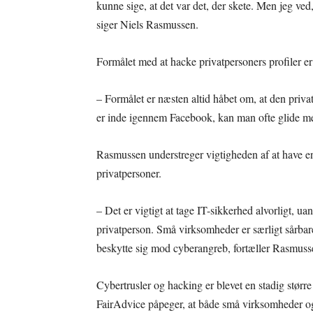
kunne sige, at det var det, der skete. Men jeg ved
siger Niels Rasmussen.
Formålet med at hacke privatpersoners profiler er
– Formålet er næsten altid håbet om, at den priva
er inde igennem Facebook, kan man ofte glide me
Rasmussen understreger vigtigheden af at have e
privatpersoner.
– Det er vigtigt at tage IT-sikkerhed alvorligt, u
privatperson. Små virksomheder er særligt sårbare,
beskytte sig mod cyberangreb, fortæller Rasmuss
Cybertrusler og hacking er blevet en stadig størr
FairAdvice påpeger, at både små virksomheder og pr