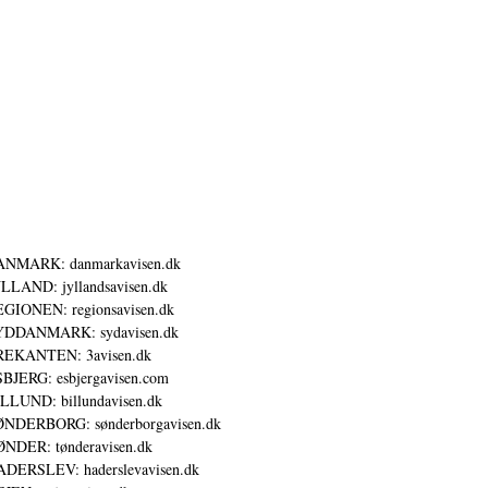
ANMARK: danmarkavisen.dk
LLAND: jyllandsavisen.dk
GIONEN: regionsavisen.dk
YDDANMARK: sydavisen.dk
REKANTEN: 3avisen.dk
BJERG: esbjergavisen.com
LLUND: billundavisen.dk
NDERBORG: sønderborgavisen.dk
NDER: tønderavisen.dk
DERSLEV: haderslevavisen.dk