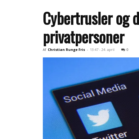
Cybertrusler og 
privatpersoner
Af
Christian Runge Fris
-
13:47 - 24. april
0