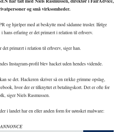
ISEN har talt med Niels Rasmussen, direktør i FairAdvice,
rivatpersoner og små virksomheder.
R og hjælper med at beskytte mod sådanne trusler. Ifølge
hans erfaring er det primært i relation til erhverv.
et primært i relation til erhverv, siger han.
endes Instagram-profil blev hacket uden hendes vidende.
 kan se det. Hackeren skriver så en række grimme opslag,
book, hvor der er tilknyttet et betalingskort. Det er ofte for
olk, siger Niels Rasmussen.
r i landet har en eller anden form for uønsket malware:
ANNONCE