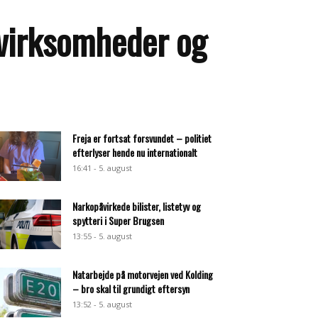
 virksomheder og
Freja er fortsat forsvundet – politiet
efterlyser hende nu internationalt
16:41 - 5. august
Narkopåvirkede bilister, listetyv og
spytteri i Super Brugsen
13:55 - 5. august
Natarbejde på motorvejen ved Kolding
– bro skal til grundigt eftersyn
13:52 - 5. august