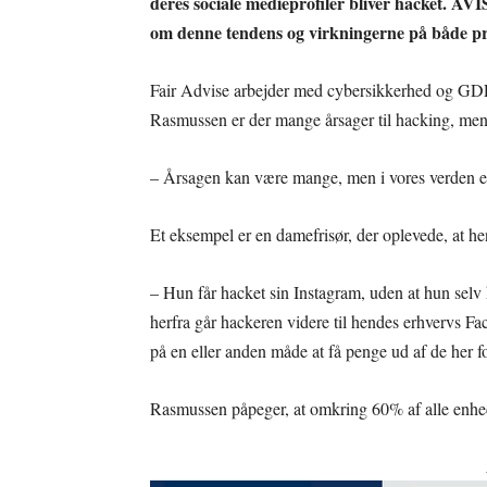
deres sociale medieprofiler bliver hacket. AV
om denne tendens og virkningerne på både p
Fair Advise arbejder med cybersikkerhed og GDP
Rasmussen er der mange årsager til hacking, men i 
– Årsagen kan være mange, men i vores verden er d
Et eksempel er en damefrisør, der oplevede, at h
– Hun får hacket sin Instagram, uden at hun selv
herfra går hackeren videre til hendes erhvervs Face
på en eller anden måde at få penge ud af de her f
Rasmussen påpeger, at omkring 60% af alle enhede