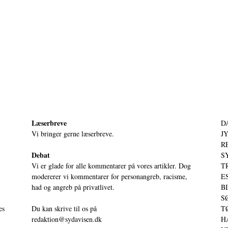
Læserbreve
D
Vi bringer gerne læserbreve.
JY
RE
Debat
S
Vi er glade for alle kommentarer på vores artikler. Dog
T
modererer vi kommentarer for personangreb, racisme,
ES
had og angreb på privatlivet.
BI
SØ
es
Du kan skrive til os på
TØ
redaktion@sydavisen.dk
HA