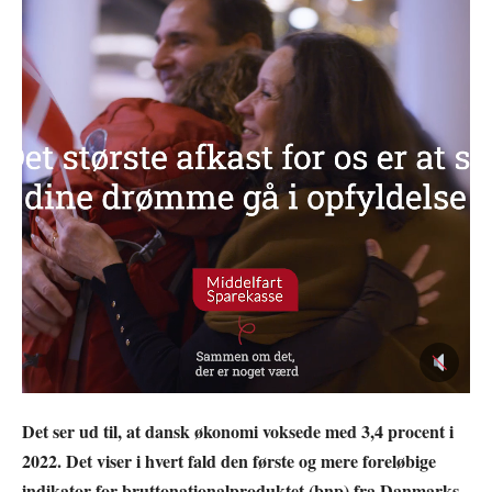
Det ser ud til, at dansk økonomi voksede med 3,4 procent i
2022. Det viser i hvert fald den første og mere foreløbige
indikator for bruttonationalproduktet (bnp) fra Danmarks