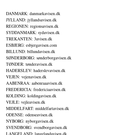
DANMARK: danmarkavisen.dk
JYLLAND: jyllandsavisen.dk
REGIONEN: regionsavisen.dk
SYDDANMARK: sydavisen.dk
TREKANTEN: 3avisen.dk
ESBJERG: esbjergavisen.com
BILLUND: billundavisen.dk
SØNDERBORG: sønderborgavisen.dk
TØNDER: tønderavisen.dk
HADERSLEV: haderslevavisen.dk
VEJEN: vejenavisen.dk
AABENRAA: aabenraaavisen.dk
FREDERICIA: fredericiaavisen.dk
KOLDING: koldingavisen.dk
VEJLE: vejleavisen.dk
MIDDELFART: middelfartavisen.dk
ODENSE: odenseavisen.dk
NYBORG: nyborgavisen.dk
SVENDBORG: svendborgavisen.dk
LANGELAND: langelandavisen.dk