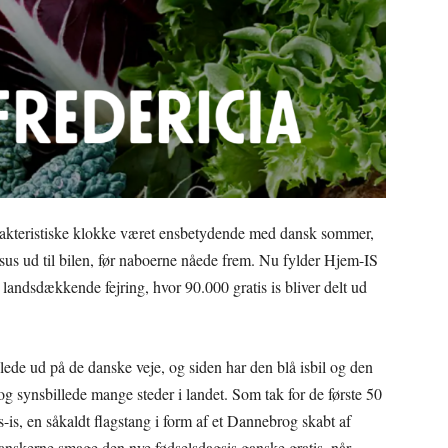
arakteristiske klokke været ensbetydende med dansk sommer,
 sus ud til bilen, før naboerne nåede frem. Nu fylder Hjem-IS
landsdækkende fejring, hvor 90.000 gratis is bliver delt ud
llede ud på de danske veje, og siden har den blå isbil og den
g synsbillede mange steder i landet. Som tak for de første 50
is, en såkaldt flagstang i form af et Dannebrog skabt af
danskerne smage den nye fødselsdagsis ganske gratis, når