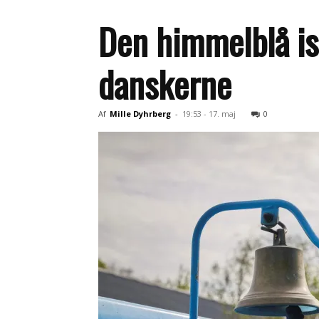
Den himmelblå isbi
danskerne
Af
Mille Dyhrberg
-
19:53 - 17. maj
0