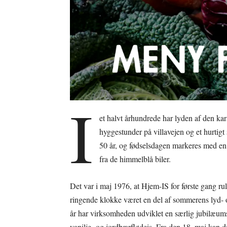
I
et halvt århundrede har lyden af den k
hyggestunder på villavejen og et hurtigt
50 år, og fødselsdagen markeres med en 
fra de himmelblå biler.
Det var i maj 1976, at Hjem-IS for første gang ru
ringende klokke været en del af sommerens lyd- o
år har virksomheden udviklet en særlig jubilæums-
vanilje- og jordbærflødeis. Fra den 18. maj kan 