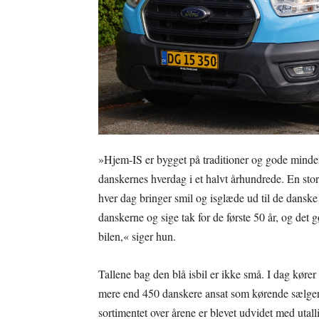
»Hjem-IS er bygget på traditioner og gode minder, 
danskernes hverdag i et halvt århundrede. En stor
hver dag bringer smil og isglæde ud til de dansk
danskerne og sige tak for de første 50 år, og det
bilen,« siger hun.
Tallene bag den blå isbil er ikke små. I dag køre
mere end 450 danskere ansat som kørende sælgere.
sortimentet over årene er blevet udvidet med utall