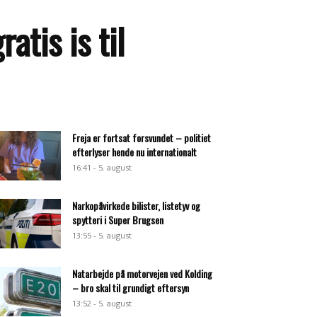
atis is til
Freja er fortsat forsvundet – politiet
efterlyser hende nu internationalt
16:41 - 5. august
Narkopåvirkede bilister, listetyv og
spytteri i Super Brugsen
13:55 - 5. august
Natarbejde på motorvejen ved Kolding
– bro skal til grundigt eftersyn
13:52 - 5. august