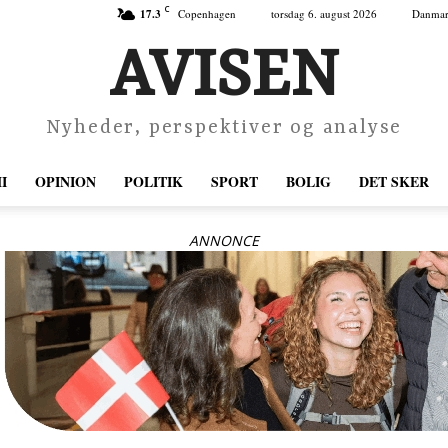
C
17.3
Copenhagen
torsdag 6. august 2026
Danma
AVISEN
Nyheder, perspektiver og analyse
I
OPINION
POLITIK
SPORT
BOLIG
DET SKER
ANNONCE