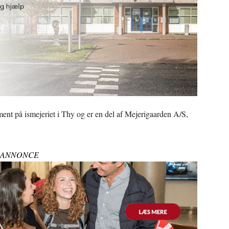
iment på ismejeriet i Thy og er en del af Mejerigaarden A/S,
ANNONCE