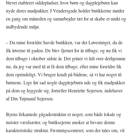
blevet etableret siddepladser, hvor børn og dagplejebørn kan
nyde deres madpakker. I Vendersgade holder butikkerne møder
en gang om måneden og samarbejder tæt for at skabe et unikt og
indbydende miljø.
– Da mine forældre havde butikken, var det Løvestrøget, da de
fik løverne til gaden. De blev fjernet for år tilbage, og nu fik vi
dem tilbage i oktober sidste år. Det griner vi lidt over derhjemme
nu, da jeg var med til at få dem tilbage, efter mine forældre fik
dem oprindeligt. Vi bruger krudt på bådene, så vi har noget til
børnene. Lige før sad nogle dagplejebørn ude og fik madpakker
på dem og hyggede sig, fortæller Henriette Sejersen, indehaver
af Din Tøjmand Sejersen.
Byens firkantede gågadestruktur er noget, som både lokale og
turister værdsætter, og butiksejerne ønsker at bevare denne
karakteristiske struktur. Fæstningscenteret, som der tales om, vil