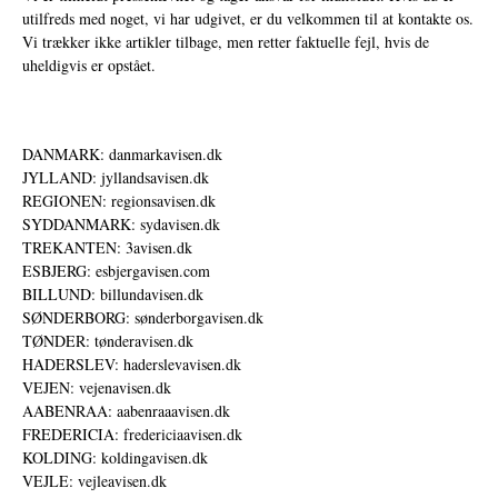
utilfreds med noget, vi har udgivet, er du velkommen til at kontakte os.
Vi trækker ikke artikler tilbage, men retter faktuelle fejl, hvis de
uheldigvis er opstået.
DANMARK: danmarkavisen.dk
JYLLAND: jyllandsavisen.dk
REGIONEN: regionsavisen.dk
SYDDANMARK: sydavisen.dk
TREKANTEN: 3avisen.dk
ESBJERG: esbjergavisen.com
BILLUND: billundavisen.dk
SØNDERBORG: sønderborgavisen.dk
TØNDER: tønderavisen.dk
HADERSLEV: haderslevavisen.dk
VEJEN: vejenavisen.dk
AABENRAA: aabenraaavisen.dk
FREDERICIA: fredericiaavisen.dk
KOLDING: koldingavisen.dk
VEJLE: vejleavisen.dk