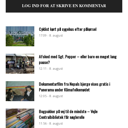
LOG IND FOR AT SKRIVE EN KOMMENTAR
Cyklist kørt på sygehus efter påkørsel
17:09 - 8. august
Afsked med Sgt. Pepper – eller bare en meget lang
pause?
12:11 - 8. august
Dokumentarfilm fra Nepals bjerge vises gratis i
Panorama under Klimafolkemødet
12:05 - 8. august
Bogpakker på vej til de mindste – Vejle
Centralbibliotek får nøglerolle
11:56 - 8. august