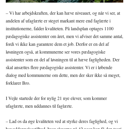
– Vi har arbejdskraften, der kan hæve niveauet, og når vi ser, at
andelen af ufaglærte er steget markant mere end faglærte i
institutionerne, falder kvaliteten. På landsplan optages 1100
pædagogiske assistenter om året, men vi afviser det samme antal,
fordi vi ikke kan garantere dem et job. Derfor er en del af
løsningen også, at kommunerne ser vores pædagogiske
assistenter som en del af løsningen til at hæve fagligheden. Der
skal ansættes flere pædagogiske assistenter. Vi er i løbende
dialog med kommunerne om dette, men der sker ikke så meget,
forklarer Bro.
I Vejle startede der for nylig 21 nye elever, som kommer
ufaglærte, men uddannes til faglærte.
– Lad os da øge kvaliteten ved at styrke deres faglighed, og vi
har uddannelsestilbud, hvor eleverne på 42 uger kan få den teori,