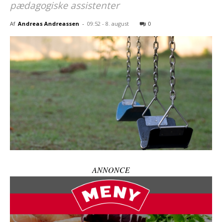
pædagogiske assistenter
Af
Andreas Andreassen
-
09:52 - 8. august
0
ANNONCE