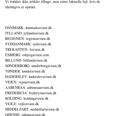
Vi trækker ikke artikler tilbage, men retter faktuelle fejl, hvis de
uheldigvis er opstået.
DANMARK: danmarkavisen.dk
JYLLAND: jyllandsavisen.dk
REGIONEN: regionsavisen.dk
SYDDANMARK: sydavisen.dk
TREKANTEN: 3avisen.dk
ESBJERG: esbjergavisen.com
BILLUND: billundavisen.dk
SØNDERBORG: sønderborgavisen.dk
TØNDER: tønderavisen.dk
HADERSLEV: haderslevavisen.dk
VEJEN: vejenavisen.dk
AABENRAA: aabenraaavisen.dk
FREDERICIA: fredericiaavisen.dk
KOLDING: koldingavisen.dk
VEJLE: vejleavisen.dk
MIDDELFART: middelfartavisen.dk
ODENSE: odenseavisen.dk