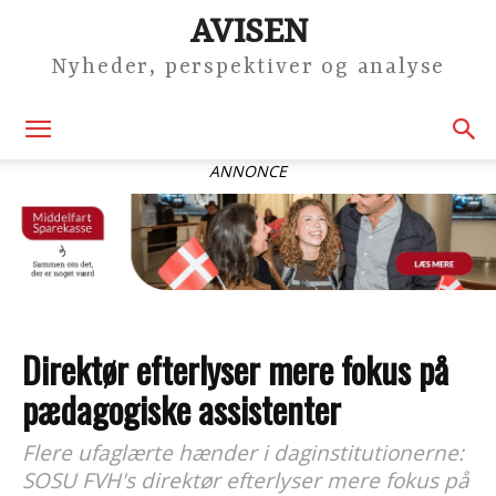
AVISEN
Nyheder, perspektiver og analyse
ANNONCE
Direktør efterlyser mere fokus på
pædagogiske assistenter
Flere ufaglærte hænder i daginstitutionerne:
SOSU FVH's direktør efterlyser mere fokus på