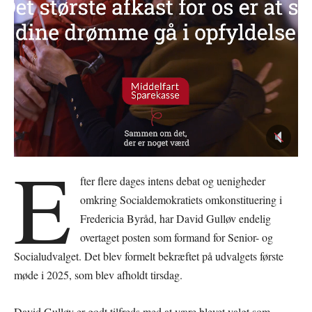
E
fter flere dages intens debat og uenigheder
omkring Socialdemokratiets omkonstituering i
Fredericia Byråd, har David Gulløv endelig
overtaget posten som formand for Senior- og
Socialudvalget. Det blev formelt bekræftet på udvalgets første
møde i 2025, som blev afholdt tirsdag.
David Gulløv er godt tilfreds med at være blevet valgt som