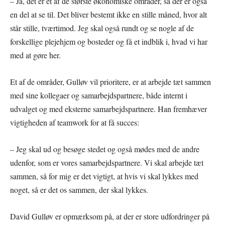
– Ja, det er et af de største økonomiske områder, så der er også
en del at se til. Det bliver bestemt ikke en stille måned, hvor alt
står stille, tværtimod. Jeg skal også rundt og se nogle af de
forskellige plejehjem og bosteder og få et indblik i, hvad vi har
med at gøre her.
Et af de områder, Gulløv vil prioritere, er at arbejde tæt sammen
med sine kollegaer og samarbejdspartnere, både internt i
udvalget og med eksterne samarbejdspartnere. Han fremhæver
vigtigheden af teamwork for at få succes:
– Jeg skal ud og besøge stedet og også mødes med de andre
udenfor, som er vores samarbejdspartnere. Vi skal arbejde tæt
sammen, så for mig er det vigtigt, at hvis vi skal lykkes med
noget, så er det os sammen, der skal lykkes.
David Gulløv er opmærksom på, at der er store udfordringer på