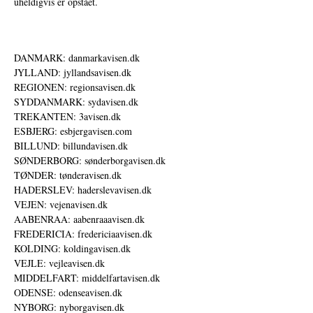
uheldigvis er opstået.
DANMARK: danmarkavisen.dk
JYLLAND: jyllandsavisen.dk
REGIONEN: regionsavisen.dk
SYDDANMARK: sydavisen.dk
TREKANTEN: 3avisen.dk
ESBJERG: esbjergavisen.com
BILLUND: billundavisen.dk
SØNDERBORG: sønderborgavisen.dk
TØNDER: tønderavisen.dk
HADERSLEV: haderslevavisen.dk
VEJEN: vejenavisen.dk
AABENRAA: aabenraaavisen.dk
FREDERICIA: fredericiaavisen.dk
KOLDING: koldingavisen.dk
VEJLE: vejleavisen.dk
MIDDELFART: middelfartavisen.dk
ODENSE: odenseavisen.dk
NYBORG: nyborgavisen.dk