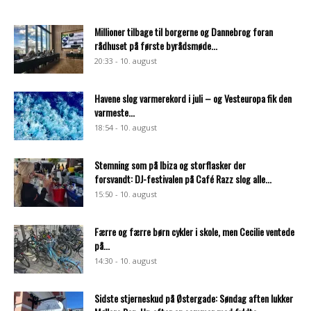
Millioner tilbage til borgerne og Dannebrog foran
rådhuset på første byrådsmøde...
20:33 - 10. august
Havene slog varmerekord i juli – og Vesteuropa fik den
varmeste...
18:54 - 10. august
Stemning som på Ibiza og storflasker der
forsvandt: DJ-festivalen på Café Razz slog alle...
15:50 - 10. august
Færre og færre børn cykler i skole, men Cecilie ventede
på...
14:30 - 10. august
Sidste stjerneskud på Østergade: Søndag aften lukker