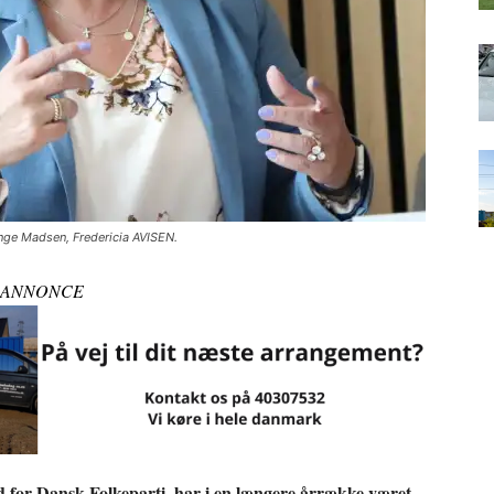
unge Madsen, Fredericia AVISEN.
ANNONCE
 for Dansk Folkeparti, har i en længere årrække været