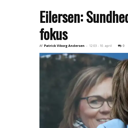
Eilersen: Sundhe
fokus
Af
Patrick Viborg Andersen
-
12:03 - 10. april
0