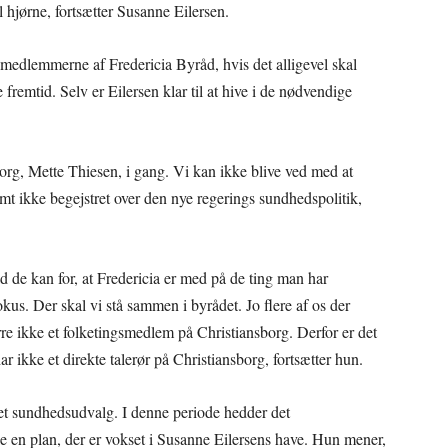
il hjørne, fortsætter Susanne Eilersen.
a medlemmerne af Fredericia Byråd, hvis det alligevel skal
 fremtid. Selv er Eilersen klar til at hive i de nødvendige
org, Mette Thiesen, i gang. Vi kan ikke blive ved med at
temt ikke begejstret over den nye regerings sundhedspolitik,
d de kan for, at Fredericia er med på de ting man har
okus. Der skal vi stå sammen i byrådet. Jo flere af os der
rre ikke et folketingsmedlem på Christiansborg. Derfor er det
ar ikke et direkte talerør på Christiansborg, fortsætter hun.
ket sundhedsudvalg. I denne periode hedder det
 en plan, der er vokset i Susanne Eilersens have. Hun mener,