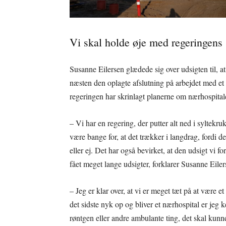
Vi skal holde øje med regeringens 
Susanne Eilersen glædede sig over udsigten til, a
næsten den oplagte afslutning på arbejdet med et 
regeringen har skrinlagt planerne om nærhospitale
– Vi har en regering, der putter alt ned i syltek
være bange for, at det trækker i langdrag, fordi 
eller ej. Det har også bevirket, at den udsigt vi f
fået meget lange udsigter, forklarer Susanne Eiler
– Jeg er klar over, at vi er meget tæt på at være e
det sidste nyk op og bliver et nærhospital er jeg k
røntgen eller andre ambulante ting, det skal kun