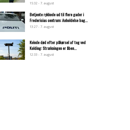
15:32 - 7. august
Betjente rykkede ud til flere gader i
Fredericias centrum: Anholdelse bag...
13:27 - 7. august
Kvinde død efter påkørsel af tog ved
Kolding: Strækningen er åben...
12:33 - 7. august