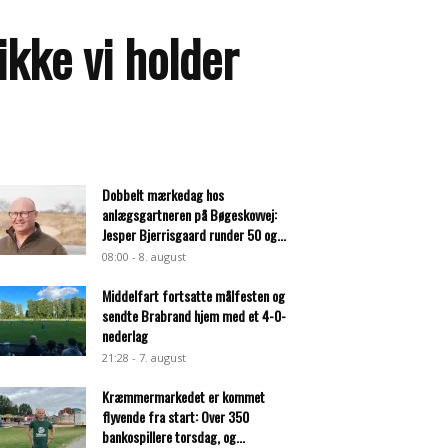
kke vi holder
Dobbelt mærkedag hos
anlægsgartneren på Bøgeskovvej:
Jesper Bjerrisgaard runder 50 og...
08:00 - 8. august
Middelfart fortsatte målfesten og
sendte Brabrand hjem med et 4-0-
nederlag
21:28 - 7. august
Kræmmermarkedet er kommet
flyvende fra start: Over 350
bankospillere torsdag, og...