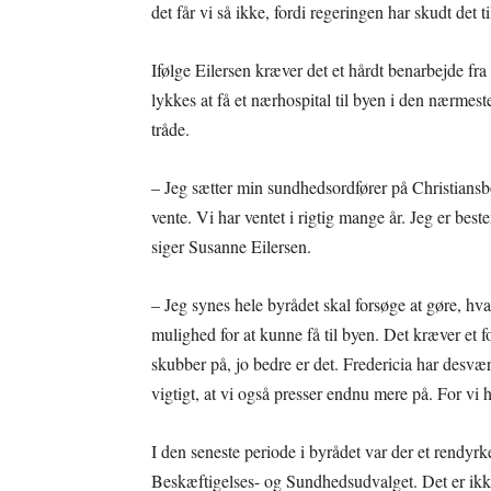
det får vi så ikke, fordi regeringen har skudt det t
Ifølge Eilersen kræver det et hårdt benarbejde fr
lykkes at få et nærhospital til byen i den nærmeste
tråde.
– Jeg sætter min sundhedsordfører på Christiansb
vente. Vi har ventet i rigtig mange år. Jeg er bes
siger Susanne Eilersen.
– Jeg synes hele byrådet skal forsøge at gøre, hva
mulighed for at kunne få til byen. Det kræver et f
skubber på, jo bedre er det. Fredericia har desvæ
vigtigt, at vi også presser endnu mere på. For vi h
I den seneste periode i byrådet var der et rendyr
Beskæftigelses- og Sundhedsudvalget. Det er ikke