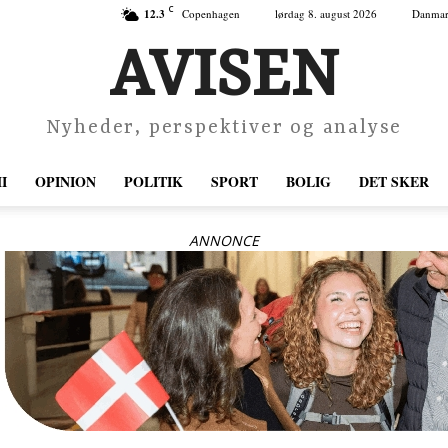
C
12.3
Copenhagen
lørdag 8. august 2026
Danma
AVISEN
Nyheder, perspektiver og analyse
I
OPINION
POLITIK
SPORT
BOLIG
DET SKER
ANNONCE