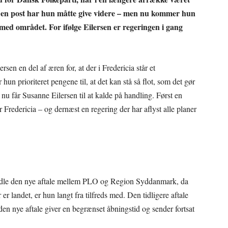
Den post har hun måtte give videre – men nu kommer hun
med området. For ifølge Eilersen er regeringen i gang
en en del af æren for, at der i Fredericia står et
n prioriteret pengene til, at det kan stå så flot, som det gør
nu får Susanne Eilersen til at kalde på handling. Først en
or Fredericia – og dernæst en regering der har aflyst alle planer
handle den nye aftale mellem PLO og Region Syddanmark, da
er landet, er hun langt fra tilfreds med. Den tidligere aftale
den nye aftale giver en begrænset åbningstid og sender fortsat