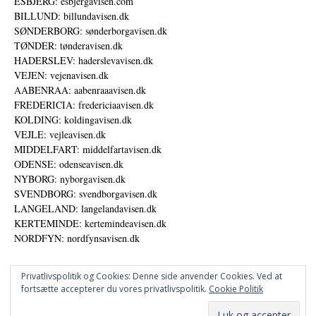
ESBJERG: esbjergavisen.com
BILLUND: billundavisen.dk
SØNDERBORG: sønderborgavisen.dk
TØNDER: tønderavisen.dk
HADERSLEV: haderslevavisen.dk
VEJEN: vejenavisen.dk
AABENRAA: aabenraaavisen.dk
FREDERICIA: fredericiaavisen.dk
KOLDING: koldingavisen.dk
VEJLE: vejleavisen.dk
MIDDELFART: middelfartavisen.dk
ODENSE: odenseavisen.dk
NYBORG: nyborgavisen.dk
SVENDBORG: svendborgavisen.dk
LANGELAND: langelandavisen.dk
KERTEMINDE: kertemindeavisen.dk
NORDFYN: nordfynsavisen.dk
Privatlivspolitik og Cookies: Denne side anvender Cookies. Ved at
fortsætte accepterer du vores privatlivspolitik.
Cookie Politik
Annoncer
Udgiver