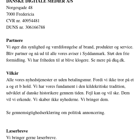
DANSKE DIGITALE MEDIER A/S
Norgesgade 48
7000 Fredericia
CVR nr. 40954481
DUNS nr. 306166788
Partnere
Vi øger din synlighed og værdiforøgelse af brand, produkter og service.
Bliv partner og nå ud til alle vores aviser i Syddanmark. Støt den frie
formidling. Vi har friheden til at blive klogere. Se mere på
dkq.dk.
Vilkår
Alle vores nyhedstjenester er uden betalingsmur. Fordi vi ikke tror på et
a og et b hold. Vi har vores fundament i den kildekritiske tradition,
udviklet af danske historikere gennem tiden. Fejl kan og vil ske. Dem
vil vi erkende. Vi skaber ikke nyhederne. Vi bringer dem.
Se gennemsigtighedserklæring om politisk annoncering.
Læserbreve
Vi bringer gerne læserbreve.