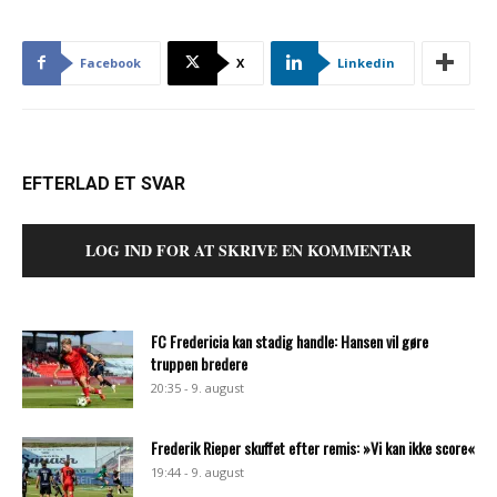
Facebook
X
Linkedin
EFTERLAD ET SVAR
LOG IND FOR AT SKRIVE EN KOMMENTAR
FC Fredericia kan stadig handle: Hansen vil gøre
truppen bredere
20:35 - 9. august
Frederik Rieper skuffet efter remis: »Vi kan ikke score«
19:44 - 9. august