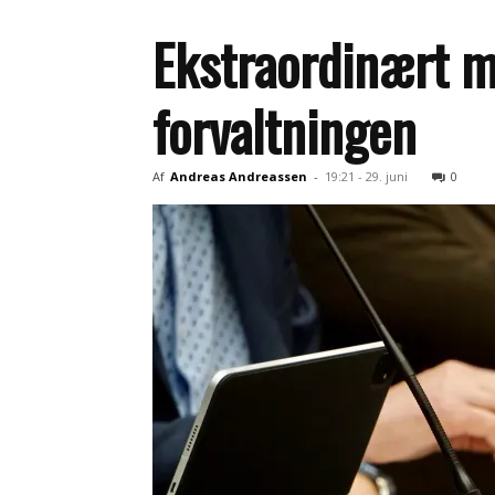
Ekstraordinært mø
forvaltningen
Af
Andreas Andreassen
-
19:21 - 29. juni
0