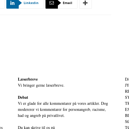
Linkedin
Email
Læserbreve
D
Vi bringer gerne læserbreve.
JY
RE
Debat
S
Vi er glade for alle kommentarer på vores artikler. Dog
T
modererer vi kommentarer for personangreb, racisme,
ES
had og angreb på privatlivet.
BI
SØ
es
Du kan skrive til os på
TØ