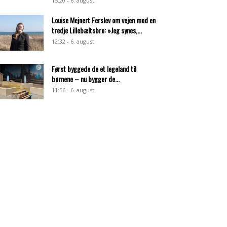
15:20 - 6. august
Louise Mejnert Ferslev om vejen mod en
tredje Lillebæltsbro: »Jeg synes,...
12:32 - 6. august
Først byggede de et legeland til
børnene – nu bygger de...
11:56 - 6. august