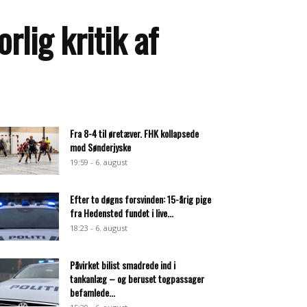
rlig kritik af
Fra 8-4 til øretæver. FHK kollapsede
mod Sønderjyske
19:59 - 6. august
Efter to døgns forsvinden: 15-årig pige
fra Hedensted fundet i live...
18:23 - 6. august
Påvirket bilist smadrede ind i
tankanlæg – og beruset togpassager
befamlede...