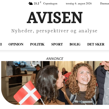
C
21.2
Copenhagen
torsdag 6. august 2026
Danma
AVISEN
Nyheder, perspektiver og analyse
I
OPINION
POLITIK
SPORT
BOLIG
DET SKER
ANNONCE