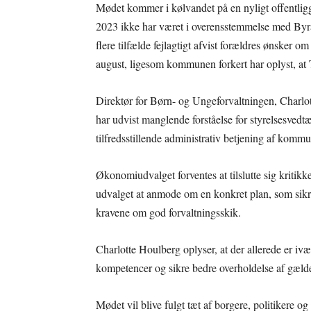
Mødet kommer i kølvandet på en nyligt offentligg
2023 ikke har været i overensstemmelse med Byr
flere tilfælde fejlagtigt afvist forældres ønsker om
august, ligesom kommunen forkert har oplyst, at 
Direktør for Børn- og Ungeforvaltningen, Charlott
har udvist manglende forståelse for styrelsesvedt
tilfredsstillende administrativ betjening af komm
Økonomiudvalget forventes at tilslutte sig kritikk
udvalget at anmode om en konkret plan, som sikrer
kravene om god forvaltningsskik.
Charlotte Houlberg oplyser, at der allerede er ivær
kompetencer og sikre bedre overholdelse af gælde
Mødet vil blive fulgt tæt af borgere, politikere og