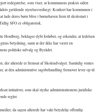
jort redegørelse, som viser, at kommunens praksis siden
ådets gældende styrelsesvedtægt. Konkret har kommunen i
 at lade deres børn blive i børnehaven frem til skolestart i
Tidlig SFO er obligatorisk.
e Houlberg, beklager dybt forløbet, og erkender, at ledelsen
ægtens betydning, samt at der ikke har været en
unens politiske udvalg og Byrådet.
en, der allerede er fremsat af Skoleudvalget. Samtidig ventes
, at den administrative sagsbehandling fremover lever op til
ksat initiativer, som skal styrke administrationens juridiske
nde regler.
 medier, da sagen allerede har vakt betydelig offentlig