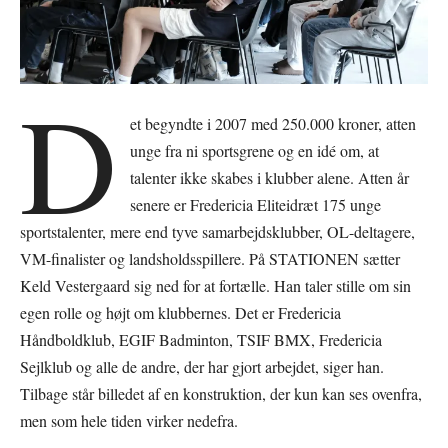
D
et begyndte i 2007 med 250.000 kroner, atten
unge fra ni sportsgrene og en idé om, at
talenter ikke skabes i klubber alene. Atten år
senere er Fredericia Eliteidræt 175 unge
sportstalenter, mere end tyve samarbejdsklubber, OL-deltagere,
VM-finalister og landsholdsspillere. På STATIONEN sætter
Keld Vestergaard sig ned for at fortælle. Han taler stille om sin
egen rolle og højt om klubbernes. Det er Fredericia
Håndboldklub, EGIF Badminton, TSIF BMX, Fredericia
Sejlklub og alle de andre, der har gjort arbejdet, siger han.
Tilbage står billedet af en konstruktion, der kun kan ses ovenfra,
men som hele tiden virker nedefra.