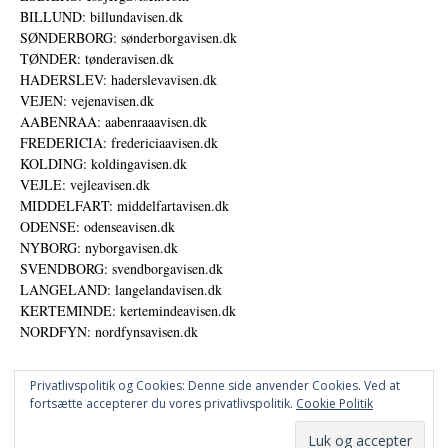
BILLUND: billundavisen.dk
SØNDERBORG: sønderborgavisen.dk
TØNDER: tønderavisen.dk
HADERSLEV: haderslevavisen.dk
VEJEN: vejenavisen.dk
AABENRAA: aabenraaavisen.dk
FREDERICIA: fredericiaavisen.dk
KOLDING: koldingavisen.dk
VEJLE: vejleavisen.dk
MIDDELFART: middelfartavisen.dk
ODENSE: odenseavisen.dk
NYBORG: nyborgavisen.dk
SVENDBORG: svendborgavisen.dk
LANGELAND: langelandavisen.dk
KERTEMINDE: kertemindeavisen.dk
NORDFYN: nordfynsavisen.dk
Privatlivspolitik og Cookies: Denne side anvender Cookies. Ved at
fortsætte accepterer du vores privatlivspolitik.
Cookie Politik
Annoncer
Udgiver