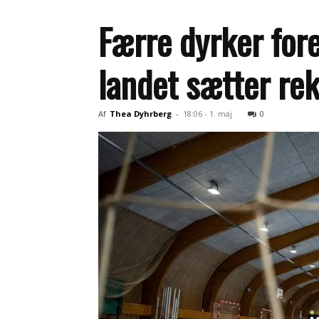
Færre dyrker fore
landet sætter re
Af
Thea Dyhrberg
-
18:06 - 1. maj
0