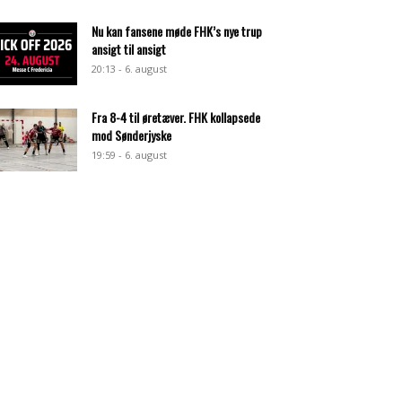
Nu kan fansene møde FHK’s nye trup
ansigt til ansigt
20:13 - 6. august
Fra 8-4 til øretæver. FHK kollapsede
mod Sønderjyske
19:59 - 6. august