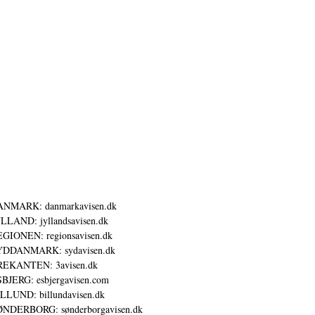
ANMARK: danmarkavisen.dk
LLAND: jyllandsavisen.dk
GIONEN: regionsavisen.dk
YDDANMARK: sydavisen.dk
REKANTEN: 3avisen.dk
BJERG: esbjergavisen.com
LLUND: billundavisen.dk
NDERBORG: sønderborgavisen.dk