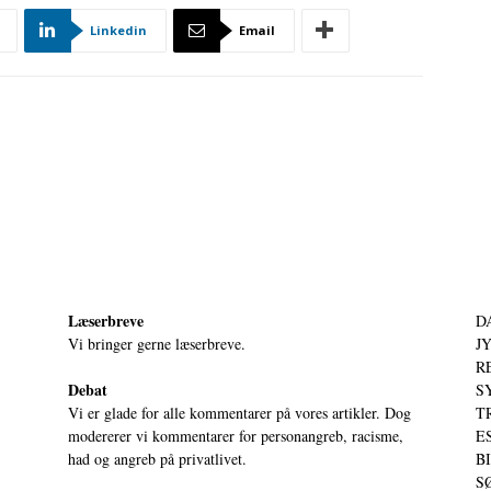
Linkedin
Email
Læserbreve
D
Vi bringer gerne læserbreve.
JY
RE
Debat
S
Vi er glade for alle kommentarer på vores artikler. Dog
T
modererer vi kommentarer for personangreb, racisme,
ES
had og angreb på privatlivet.
BI
SØ