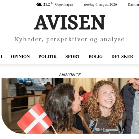
C
21.2
Copenhagen
torsdag 6. august 2026
Danma
AVISEN
Nyheder, perspektiver og analyse
I
OPINION
POLITIK
SPORT
BOLIG
DET SKER
ANNONCE