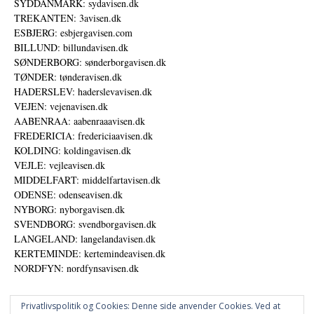
SYDDANMARK: sydavisen.dk
TREKANTEN: 3avisen.dk
ESBJERG: esbjergavisen.com
BILLUND: billundavisen.dk
SØNDERBORG: sønderborgavisen.dk
TØNDER: tønderavisen.dk
HADERSLEV: haderslevavisen.dk
VEJEN: vejenavisen.dk
AABENRAA: aabenraaavisen.dk
FREDERICIA: fredericiaavisen.dk
KOLDING: koldingavisen.dk
VEJLE: vejleavisen.dk
MIDDELFART: middelfartavisen.dk
ODENSE: odenseavisen.dk
NYBORG: nyborgavisen.dk
SVENDBORG: svendborgavisen.dk
LANGELAND: langelandavisen.dk
KERTEMINDE: kertemindeavisen.dk
NORDFYN: nordfynsavisen.dk
Privatlivspolitik og Cookies: Denne side anvender Cookies. Ved at