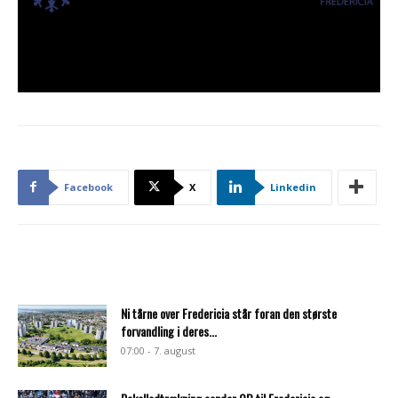
Facebook
X
Linkedin
Ni tårne over Fredericia står foran den største
forvandling i deres...
07:00 - 7. august