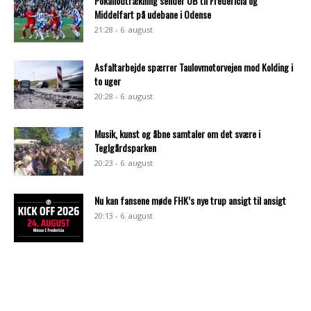
Pokallodtrækning sender OB til Fredericia og
Middelfart på udebane i Odense
21:28 - 6. august
Asfaltarbejde spærrer Taulovmotorvejen mod Kolding i
to uger
20:28 - 6. august
Musik, kunst og åbne samtaler om det svære i
Teglgårdsparken
20:23 - 6. august
Nu kan fansene møde FHK’s nye trup ansigt til ansigt
20:13 - 6. august