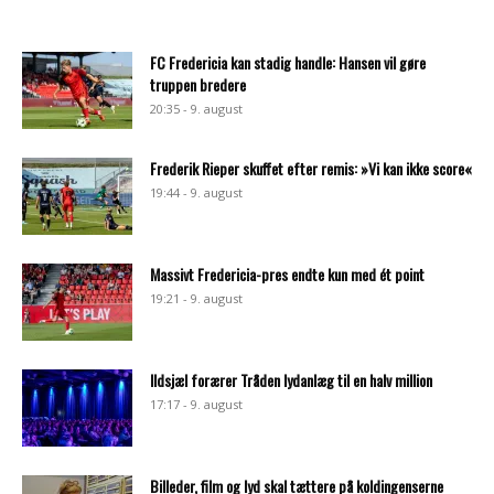
FC Fredericia kan stadig handle: Hansen vil gøre
truppen bredere
20:35 - 9. august
Frederik Rieper skuffet efter remis: »Vi kan ikke score«
19:44 - 9. august
Massivt Fredericia-pres endte kun med ét point
19:21 - 9. august
Ildsjæl forærer Tråden lydanlæg til en halv million
17:17 - 9. august
Billeder, film og lyd skal tættere på koldingenserne