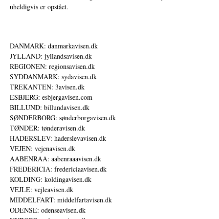
uheldigvis er opstået.
DANMARK: danmarkavisen.dk
JYLLAND: jyllandsavisen.dk
REGIONEN: regionsavisen.dk
SYDDANMARK: sydavisen.dk
TREKANTEN: 3avisen.dk
ESBJERG: esbjergavisen.com
BILLUND: billundavisen.dk
SØNDERBORG: sønderborgavisen.dk
TØNDER: tønderavisen.dk
HADERSLEV: haderslevavisen.dk
VEJEN: vejenavisen.dk
AABENRAA: aabenraaavisen.dk
FREDERICIA: fredericiaavisen.dk
KOLDING: koldingavisen.dk
VEJLE: vejleavisen.dk
MIDDELFART: middelfartavisen.dk
ODENSE: odenseavisen.dk