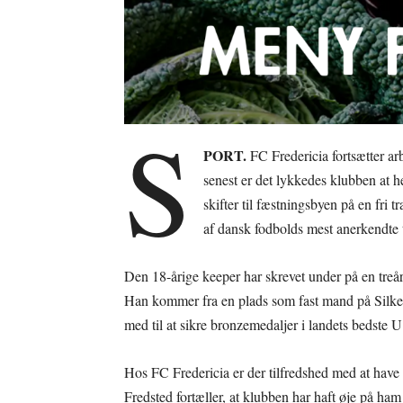
S
PORT.
FC Fredericia fortsætter a
senest er det lykkedes klubben at h
skifter til fæstningsbyen på en fri t
af dansk fodbolds mest anerkendte t
Den 18-årige keeper har skrevet under på en treåri
Han kommer fra en plads som fast mand på Silke
med til at sikre bronzemedaljer i landets bedste 
Hos FC Fredericia er der tilfredshed med at hav
Fredsted fortæller, at klubben har haft øje på ha