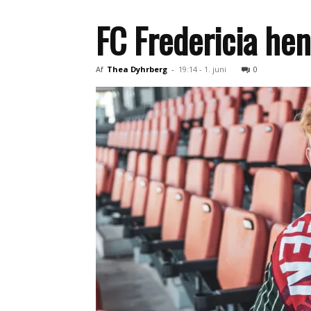
FC Fredericia he
Af
Thea Dyhrberg
-
19:14 - 1. juni
0