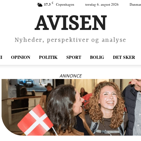
C
17.3
Copenhagen
torsdag 6. august 2026
Danma
AVISEN
Nyheder, perspektiver og analyse
I
OPINION
POLITIK
SPORT
BOLIG
DET SKER
ANNONCE