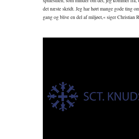
spillestilen, som minder om det, jeg kommer fra, og
det næste skridt. Jeg har hørt mange gode ting o
gang og blive en del af miljøet,« siger Christian 