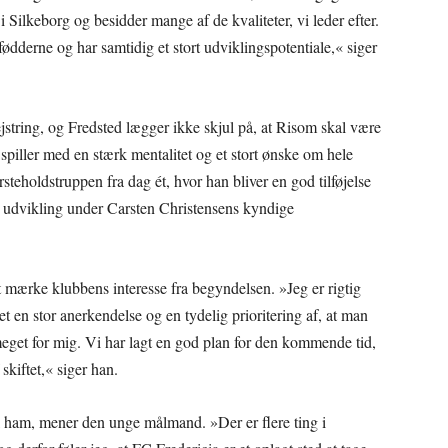
 i Silkeborg og besidder mange af de kvaliteter, vi leder efter.
ødderne og har samtidig et stort udviklingspotentiale,« siger
ejstring, og Fredsted lægger ikke skjul på, at Risom skal være
piller med en stærk mentalitet og et stort ønske om hele
rsteholdstruppen fra dag ét, hvor han bliver en god tilføjelse
ns udvikling under Carsten Christensens kyndige
t mærke klubbens interesse fra begyndelsen. »Jeg er rigtig
ret en stor anerkendelse og en tydelig prioritering af, at man
meget for mig. Vi har lagt en god plan for den kommende tid,
skiftet,« siger han.
l ham, mener den unge målmand. »Der er flere ting i