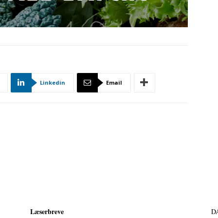
Linkedin
Email
Læserbreve
D