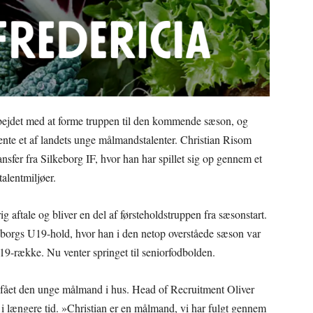
rbejdet med at forme truppen til den kommende sæson, og
ente et af landets unge målmandstalenter. Christian Risom
ransfer fra Silkeborg IF, hvor han har spillet sig op gennem et
alentmiljøer.
g aftale og bliver en del af førsteholdstruppen fra sæsonstart.
borgs U19-hold, hvor han i den netop overståede sæson var
U19-række. Nu venter springet til seniorfodbolden.
e fået den unge målmand i hus. Head of Recruitment Oliver
m i længere tid. »Christian er en målmand, vi har fulgt gennem