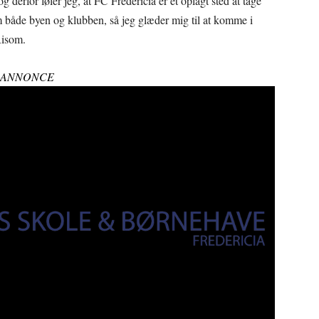
 derfor føler jeg, at FC Fredericia er et oplagt sted at tage
m både byen og klubben, så jeg glæder mig til at komme i
Risom.
ANNONCE