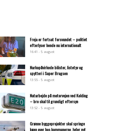
Freja er fortsat forsvundet – politiet
efterlyser hende nu internationalt
16:41 - 5. august
Narkopåvirkede bilister, listetyv og
spytteri i Super Brugsen
13:55 - 5. august
Natarbejde på motorvejen ved Kolding
– bro skal til grundigt eftersyn
13:52 - 5. august
Grønne byggeprojekter skal springe
køen over hos kommunerne, lyder nyt