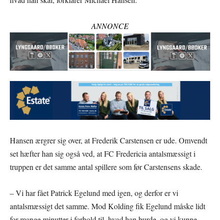
ANNONCE
Hansen ærgrer sig over, at Frederik Carstensen er ude. Omvendt
set hæfter han sig også ved, at FC Fredericia antalsmæssigt i
truppen er det samme antal spillere som før Carstensens skade.
– Vi har fået Patrick Egelund med igen, og derfor er vi
antalsmæssigt det samme. Mod Kolding fik Egelund måske lidt
for mange minutter i forhold til, hvad han burde, og vi kunne