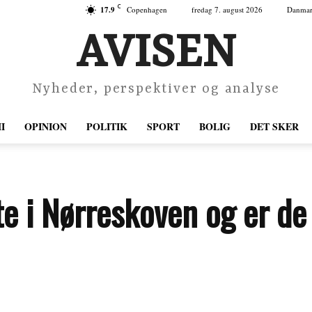
C
17.9
Copenhagen
fredag 7. august 2026
Danma
AVISEN
Nyheder, perspektiver og analyse
I
OPINION
POLITIK
SPORT
BOLIG
DET SKER
te i Nørreskoven og er de