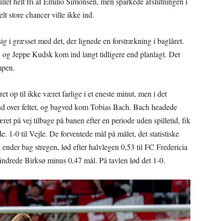
llet helt fri af Emilio Simonsen, men sparkede afslutningen i
t store chancer ville ikke ind.
g i græsset med det, der lignede en forstrækning i baglåret.
 og Jeppe Kudsk kom ind langt tidligere end planlagt. Det
mpen.
 op til ikke været farlige i et eneste minut, men i det
nd over feltet, og bagved kom Tobias Bach. Bach headede
et på vej tilbage på banen efter en periode uden spilletid, fik
 1-0 til Vejle. De forventede mål på målet, det statistiske
g ender bag stregen, lød efter halvlegen 0,53 til FC Fredericia
rhindrede Birksø minus 0,47 mål. På tavlen lød det 1-0.