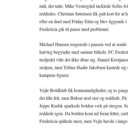
mål, der talte. Mike Vestergård tacklede Sofus J
reddedes. Christian Sørensen fik gult kort for at
efter en duel med Friday Etim og blev liggende i 
Fredericia gik til pause med problemet.
Michael Hansen reagerede i pausen ved at sende 
halvleg begyndte med samme billede. FC Frederic
tredjedel ville det ikke åbne sig. Daniel Kristjans
stolpen, men Tobias Haahr Jakobsen kastede sig 
kampens figurer.
Vejle Boldklub fik kontramuligheder, og to gange
det lille felt, men Birksø stod stor og reddede. 
Jeppe Kudsk sparkede bolden væk på stregen. Sen
reddede igen. Da bolden kom ud foran feltet, cur
Fredericia spillede mest, men Vejle havde i lange 