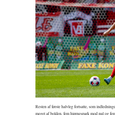
Resten af første halvleg fortsatte, som indlednin
meget af bolden, fem hjørnespark mod nul og femt