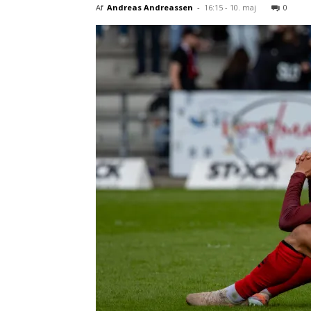
Af
Andreas Andreassen
-
16:15 - 10. maj
0