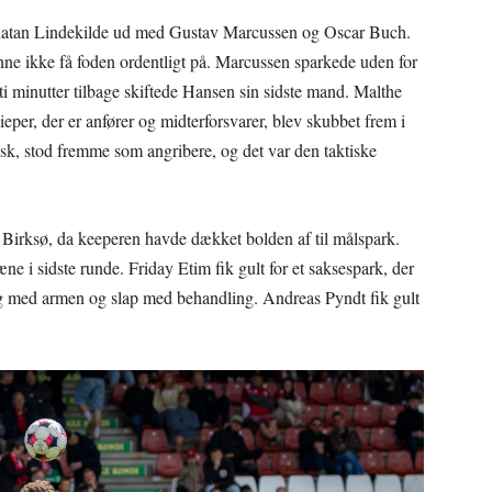
natan Lindekilde ud med Gustav Marcussen og Oscar Buch.
unne ikke få foden ordentligt på. Marcussen sparkede uden for
ti minutter tilbage skiftede Hansen sin sidste mand. Malthe
er, der er anfører og midterforsvarer, blev skubbet frem i
dsk, stod fremme som angribere, og det var den taktiske
d Birksø, da keeperen havde dækket bolden af til målspark.
æne i sidste runde. Friday Etim fik gult for et saksespark, der
g med armen og slap med behandling. Andreas Pyndt fik gult