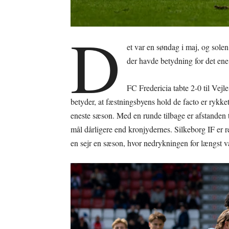
D
et var en søndag i maj, og solen
der havde betydning for det ene 
FC Fredericia tabte 2-0 til Vejl
betyder, at fæstningsbyens hold de facto er rykket
eneste sæson. Med en runde tilbage er afstanden t
mål dårligere end kronjydernes. Silkeborg IF er r
en sejr en sæson, hvor nedrykningen for længst v