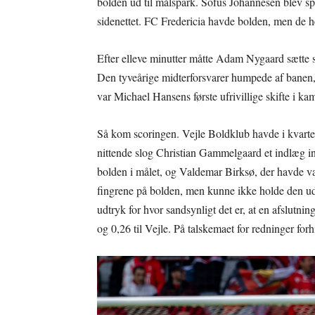
bolden ud til målspark. Sofus Johannesen blev spi
sidenettet. FC Fredericia havde bolden, men de hel
Efter elleve minutter måtte Adam Nygaard sætte si
Den tyveårige midterforsvarer humpede af banen,
var Michael Hansens første ufrivillige skifte i ka
Så kom scoringen. Vejle Boldklub havde i kvarteret
nittende slog Christian Gammelgaard et indlæg i
bolden i målet, og Valdemar Birksø, der havde vær
fingrene på bolden, men kunne ikke holde den ude.
udtryk for hvor sandsynligt det er, at en afslutnin
og 0,26 til Vejle. På talskemaet for redninger fo