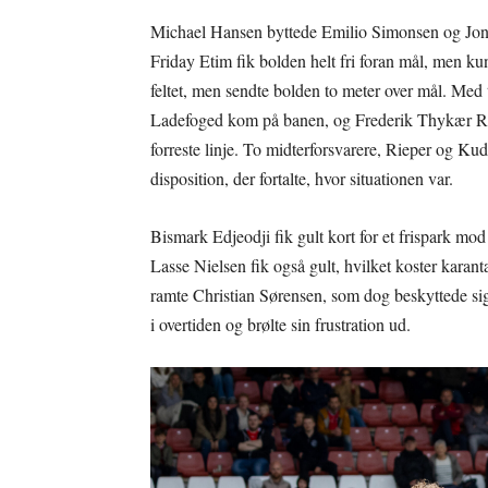
Michael Hansen byttede Emilio Simonsen og Jo
Friday Etim fik bolden helt fri foran mål, men k
feltet, men sendte bolden to meter over mål. Med 
Ladefoged kom på banen, og Frederik Thykær Riep
forreste linje. To midterforsvarere, Rieper og Ku
disposition, der fortalte, hvor situationen var.
Bismark Edjeodji fik gult kort for et frispark mo
Lasse Nielsen fik også gult, hvilket koster karant
ramte Christian Sørensen, som dog beskyttede si
i overtiden og brølte sin frustration ud.