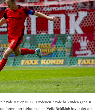
gen havde lagt op til. FC Fredericia havde halvanden gang så
en berøringer i feltet mod ni. Vejle Boldklub havde det ene