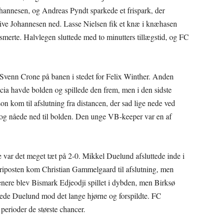
ohannesen, og Andreas Pyndt sparkede et frispark, der
 hive Johannesen ned. Lasse Nielsen fik et knæ i knæhasen
smerte. Halvlegen sluttede med to minutters tillægstid, og FC
Svenn Crone på banen i stedet for Felix Winther. Anden
ia havde bolden og spillede den frem, men i den sidste
son kom til afslutning fra distancen, der sad lige nede ved
og nåede ned til bolden. Den unge VB-keeper var en af
 var det meget tæt på 2-0. Mikkel Duelund afsluttede inde i
På riposten kom Christian Gammelgaard til afslutning, men
ere blev Bismark Edjeodji spillet i dybden, men Birksø
lede Duelund mod det lange hjørne og forspildte. FC
perioder de største chancer.