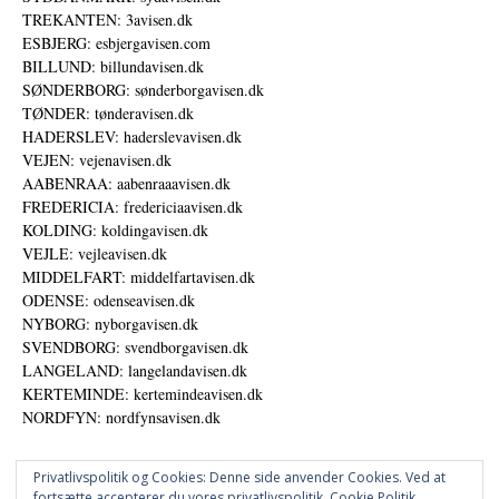
TREKANTEN: 3avisen.dk
ESBJERG: esbjergavisen.com
BILLUND: billundavisen.dk
SØNDERBORG: sønderborgavisen.dk
TØNDER: tønderavisen.dk
HADERSLEV: haderslevavisen.dk
VEJEN: vejenavisen.dk
AABENRAA: aabenraaavisen.dk
FREDERICIA: fredericiaavisen.dk
KOLDING: koldingavisen.dk
VEJLE: vejleavisen.dk
MIDDELFART: middelfartavisen.dk
ODENSE: odenseavisen.dk
NYBORG: nyborgavisen.dk
SVENDBORG: svendborgavisen.dk
LANGELAND: langelandavisen.dk
KERTEMINDE: kertemindeavisen.dk
NORDFYN: nordfynsavisen.dk
Privatlivspolitik og Cookies: Denne side anvender Cookies. Ved at
fortsætte accepterer du vores privatlivspolitik.
Cookie Politik