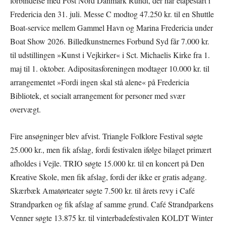
forbindelse med Post Nord Danmark Rundt, der har etapestart i
Fredericia den 31. juli. Messe C modtog 47.250 kr. til en Shuttle
Boat-service mellem Gammel Havn og Marina Fredericia under
Boat Show 2026. Billedkunstnernes Forbund Syd får 7.000 kr.
til udstillingen »Kunst i Vejkirker« i Sct. Michaelis Kirke fra 1.
maj til 1. oktober. Adipositasforeningen modtager 10.000 kr. til
arrangementet »Fordi ingen skal stå alene« på Fredericia
Bibliotek, et socialt arrangement for personer med svær
overvægt.
Fire ansøgninger blev afvist. Triangle Folklore Festival søgte
25.000 kr., men fik afslag, fordi festivalen ifølge bilaget primært
afholdes i Vejle. TRIO søgte 15.000 kr. til en koncert på Den
Kreative Skole, men fik afslag, fordi der ikke er gratis adgang.
Skærbæk Amatørteater søgte 7.500 kr. til årets revy i Café
Strandparken og fik afslag af samme grund. Café Strandparkens
Venner søgte 13.875 kr. til vinterbadefestivalen KOLDT Winter