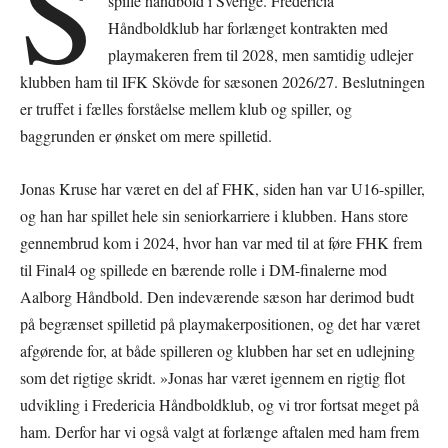
S
spille håndbold i Sverige. Fredericia
Håndboldklub har forlænget kontrakten med
playmakeren frem til 2028, men samtidig udlejer
klubben ham til IFK Skövde for sæsonen 2026/27. Beslutningen
er truffet i fælles forståelse mellem klub og spiller, og
baggrunden er ønsket om mere spilletid.
Jonas Kruse har været en del af FHK, siden han var U16-spiller,
og han har spillet hele sin seniorkarriere i klubben. Hans store
gennembrud kom i 2024, hvor han var med til at føre FHK frem
til Final4 og spillede en bærende rolle i DM-finalerne mod
Aalborg Håndbold. Den indeværende sæson har derimod budt
på begrænset spilletid på playmakerpositionen, og det har været
afgørende for, at både spilleren og klubben har set en udlejning
som det rigtige skridt. »Jonas har været igennem en rigtig flot
udvikling i Fredericia Håndboldklub, og vi tror fortsat meget på
ham. Derfor har vi også valgt at forlænge aftalen med ham frem