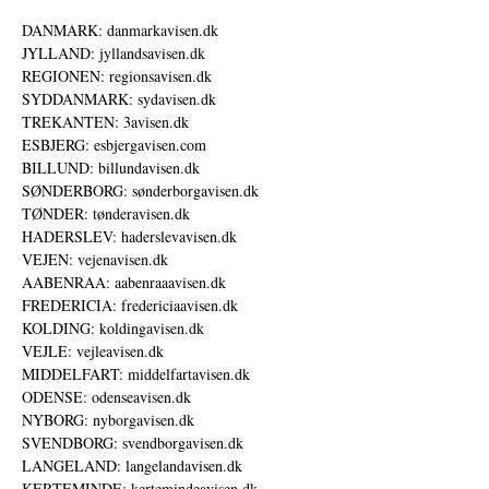
DANMARK: danmarkavisen.dk
JYLLAND: jyllandsavisen.dk
REGIONEN: regionsavisen.dk
SYDDANMARK: sydavisen.dk
TREKANTEN: 3avisen.dk
ESBJERG: esbjergavisen.com
BILLUND: billundavisen.dk
SØNDERBORG: sønderborgavisen.dk
TØNDER: tønderavisen.dk
HADERSLEV: haderslevavisen.dk
VEJEN: vejenavisen.dk
AABENRAA: aabenraaavisen.dk
FREDERICIA: fredericiaavisen.dk
KOLDING: koldingavisen.dk
VEJLE: vejleavisen.dk
MIDDELFART: middelfartavisen.dk
ODENSE: odenseavisen.dk
NYBORG: nyborgavisen.dk
SVENDBORG: svendborgavisen.dk
LANGELAND: langelandavisen.dk
KERTEMINDE: kertemindeavisen.dk