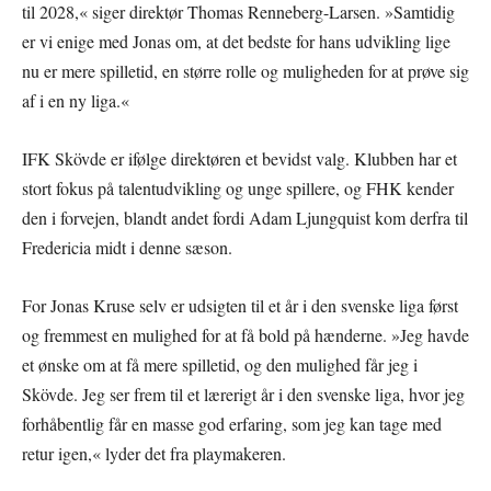
til 2028,« siger direktør Thomas Renneberg-Larsen. »Samtidig
er vi enige med Jonas om, at det bedste for hans udvikling lige
nu er mere spilletid, en større rolle og muligheden for at prøve sig
af i en ny liga.«
IFK Skövde er ifølge direktøren et bevidst valg. Klubben har et
stort fokus på talentudvikling og unge spillere, og FHK kender
den i forvejen, blandt andet fordi Adam Ljungquist kom derfra til
Fredericia midt i denne sæson.
For Jonas Kruse selv er udsigten til et år i den svenske liga først
og fremmest en mulighed for at få bold på hænderne. »Jeg havde
et ønske om at få mere spilletid, og den mulighed får jeg i
Skövde. Jeg ser frem til et lærerigt år i den svenske liga, hvor jeg
forhåbentlig får en masse god erfaring, som jeg kan tage med
retur igen,« lyder det fra playmakeren.