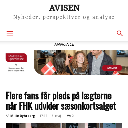
AVISEN
Nyheder, perspektiver og analyse
ANNONCE
Flere fans får plads på lægterne
når FHK udvider sæsonkortsalget
Af
Mille Dyhrberg
-
17:17 - 18. maj
0