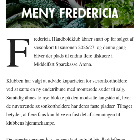
F
redericia Håndboldklub åbner snart op for salget af
sæsonkort til sæsonen 2026/27, og denne gang
bliver der plads til endnu flere tilskuere i
Middelfart Sparekasse Arena.
Klubben har valgt at udvide kapaciteten for sæsonkortholdere
ved at sætte en ny endetribune med monterede sæder til salg.
Samtidig åbnes to nye blokke på den modsatte langside af, hvor
de nuværende sæsonkortholdere har deres faste pladser. Tiltaget
betyder, at flere fans kan blive en fast del af stemningen til
klubbens hjemmekampe.
De seneste sæsoner har arenaen lagt gulv til håndboldaftener