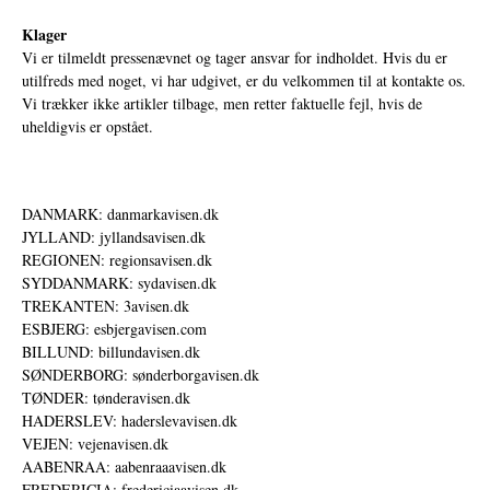
Klager
Vi er tilmeldt pressenævnet og tager ansvar for indholdet. Hvis du er
utilfreds med noget, vi har udgivet, er du velkommen til at kontakte os.
Vi trækker ikke artikler tilbage, men retter faktuelle fejl, hvis de
uheldigvis er opstået.
DANMARK: danmarkavisen.dk
JYLLAND: jyllandsavisen.dk
REGIONEN: regionsavisen.dk
SYDDANMARK: sydavisen.dk
TREKANTEN: 3avisen.dk
ESBJERG: esbjergavisen.com
BILLUND: billundavisen.dk
SØNDERBORG: sønderborgavisen.dk
TØNDER: tønderavisen.dk
HADERSLEV: haderslevavisen.dk
VEJEN: vejenavisen.dk
AABENRAA: aabenraaavisen.dk
FREDERICIA: fredericiaavisen.dk