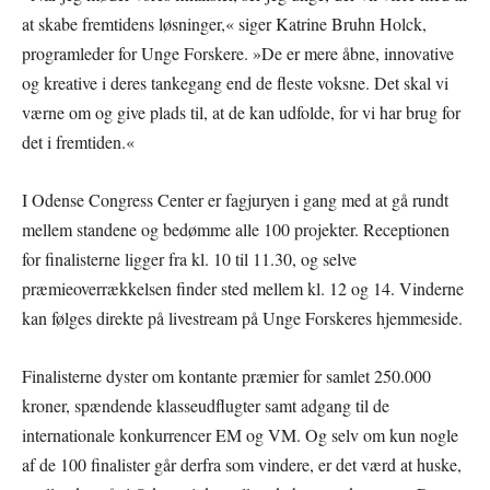
at skabe fremtidens løsninger,« siger Katrine Bruhn Holck,
programleder for Unge Forskere. »De er mere åbne, innovative
og kreative i deres tankegang end de fleste voksne. Det skal vi
værne om og give plads til, at de kan udfolde, for vi har brug for
det i fremtiden.«
I Odense Congress Center er fagjuryen i gang med at gå rundt
mellem standene og bedømme alle 100 projekter. Receptionen
for finalisterne ligger fra kl. 10 til 11.30, og selve
præmieoverrækkelsen finder sted mellem kl. 12 og 14. Vinderne
kan følges direkte på livestream på Unge Forskeres hjemmeside.
Finalisterne dyster om kontante præmier for samlet 250.000
kroner, spændende klasseudflugter samt adgang til de
internationale konkurrencer EM og VM. Og selv om kun nogle
af de 100 finalister går derfra som vindere, er det værd at huske,