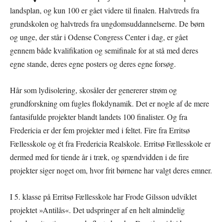
landsplan, og kun 100 er gået videre til finalen. Halvtreds fra
grundskolen og halvtreds fra ungdomsuddannelserne. De børn
og unge, der står i Odense Congress Center i dag, er gået
gennem både kvalifikation og semifinale for at stå med deres
egne stande, deres egne posters og deres egne forsøg.
Hår som lydisolering, skosåler der genererer strøm og
grundforskning om fugles flokdynamik. Det er nogle af de mere
fantasifulde projekter blandt landets 100 finalister. Og fra
Fredericia er der fem projekter med i feltet. Fire fra Erritsø
Fællesskole og ét fra Fredericia Realskole. Erritsø Fællesskole er
dermed med for tiende år i træk, og spændvidden i de fire
projekter siger noget om, hvor frit børnene har valgt deres emner.
I 5. klasse på Erritsø Fællesskole har Frode Gilsson udviklet
projektet »Antilås«. Det udspringer af en helt almindelig