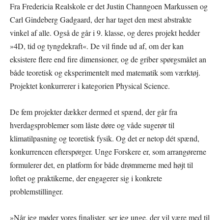
Fra Fredericia Realskole er det Justin Channgoen Markussen og
Carl Gindeberg Gadgaard, der har taget den mest abstrakte
vinkel af alle. Også de går i 9. klasse, og deres projekt hedder
»4D, tid og tyngdekraft«. De vil finde ud af, om der kan
eksistere flere end fire dimensioner, og de griber spørgsmålet an
både teoretisk og eksperimentelt med matematik som værktøj.
Projektet konkurrerer i kategorien Physical Science.
De fem projekter dækker dermed et spænd, der går fra
hverdagsproblemer som låste døre og våde sugerør til
klimatilpasning og teoretisk fysik. Og det er netop dét spænd,
konkurrencen efterspørger. Unge Forskere er, som arrangørerne
formulerer det, en platform for både drømmerne med højt til
loftet og praktikerne, der engagerer sig i konkrete
problemstillinger.
»Når jeg møder vores finalister, ser jeg unge, der vil være med til