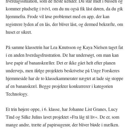
hverdagssituation, som de fleste kender. Du står midt i bussen og
kommer pludselig i tvivl, om du nu også fik låst døren, da du gik
hjemmefra. Frode vil løse problemet med en app, der kan
registrere lyden af en lås, der bliver låst, og dermed bekræfte, om
huset er sikret.
På samme klassetrin har Lea Knutsson og Kaya Nielsen taget fat
i en anden hverdagsfrustration. De har undersøgt, om man kan
lave papir af bananskræller. Det er ikke gået helt efter planen
undervejs, men ifølge projektets beskrivelse på Unge Forskeres
hjemmeside har de to klassekammerater nægtet at lade sig stoppe
af en bananskræl. Begge projekter konkurrerer i kategorien
Technology.
Et trin højere oppe, i 6. klasse, har Johanne List Granes, Lucy
Tind og Silke Julius lavet projektet »Fra låg til liv«. De er, som
mange andre, trætte af papirsugerør, der bliver bløde i mælken.