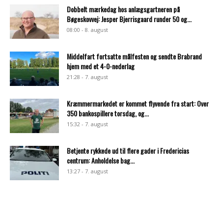
Dobbelt mærkedag hos anlægsgartneren på
Bøgeskovvej: Jesper Bjerrisgaard runder 50 og...
08:00 - 8. august
Middelfart fortsatte målfesten og sendte Brabrand
hjem med et 4-0-nederlag
21:28 - 7. august
Kræmmermarkedet er kommet flyvende fra start: Over
350 bankospillere torsdag, og...
15:32 - 7. august
Betjente rykkede ud til flere gader i Fredericias
centrum: Anholdelse bag...
13:27 - 7. august