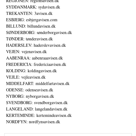
REGIONEN: regionsavisen.dk
SYDDANMARK: sydavisen.dk
TREKANTEN: 3avisen.dk
ESBJERG: esbjergavisen.com
BILLUND: billundavisen.dk
SØNDERBORG: sønderborgavisen.dk
TØNDER: tønderavisen.dk
HADERSLEV: haderslevavisen.dk
VEJEN: vejenavisen.dk
AABENRAA: aabenraaavisen.dk
FREDERICIA: fredericiaavisen.dk
KOLDING: koldingavisen.dk
VEJLE: vejleavisen.dk
MIDDELFART: middelfartavisen.dk
ODENSE: odenseavisen.dk
NYBORG: nyborgavisen.dk
SVENDBORG: svendborgavisen.dk
LANGELAND: langelandavisen.dk
KERTEMINDE: kertemindeavisen.dk
NORDFYN: nordfynsavisen.dk