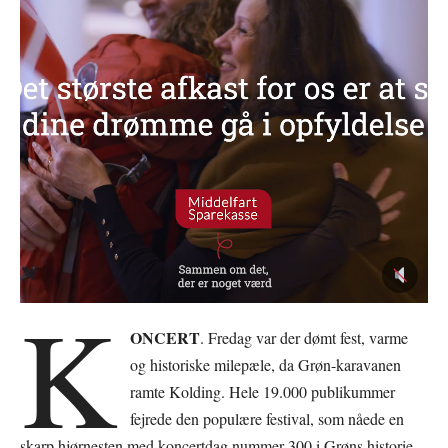
K
ONCERT
. Fredag var der dømt fest, varme
og historiske milepæle, da Grøn-karavanen
ramte Kolding. Hele 19.000 publikummer
fejrede den populære festival, som nåede en
skarp hjørnesten med koncertdag nummer 300 i Grøns historie.