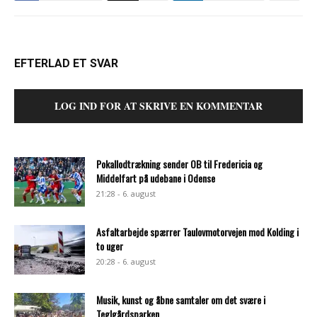
EFTERLAD ET SVAR
LOG IND FOR AT SKRIVE EN KOMMENTAR
Pokallodtrækning sender OB til Fredericia og
Middelfart på udebane i Odense
21:28 - 6. august
Asfaltarbejde spærrer Taulovmotorvejen mod Kolding i
to uger
20:28 - 6. august
Musik, kunst og åbne samtaler om det svære i
Teglgårdsparken