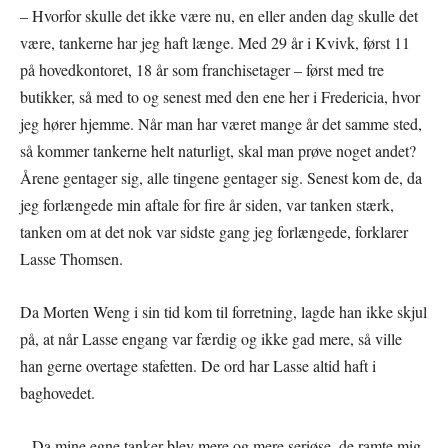
– Hvorfor skulle det ikke være nu, en eller anden dag skulle det
være, tankerne har jeg haft længe. Med 29 år i Kvivk, først 11
på hovedkontoret, 18 år som franchisetager – først med tre
butikker, så med to og senest med den ene her i Fredericia, hvor
jeg hører hjemme. Når man har været mange år det samme sted,
så kommer tankerne helt naturligt, skal man prøve noget andet?
Årene gentager sig, alle tingene gentager sig. Senest kom de, da
jeg forlængede min aftale for fire år siden, var tanken stærk,
tanken om at det nok var sidste gang jeg forlængede, forklarer
Lasse Thomsen.
Da Morten Weng i sin tid kom til forretning, lagde han ikke skjul
på, at når Lasse engang var færdig og ikke gad mere, så ville
han gerne overtage stafetten. De ord har Lasse altid haft i
baghovedet.
– Da mine egne tanker blev mere og mere seriøse, de ramte mig