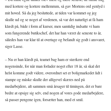
med kortere og kortere mellemrum, så gav Mortens ord genlyd i
mit hoved. Så da jeg besluttede, at tiden var kommet og jeg
skulle ud og se noget af verdenen, så var det naturligt at få ham
klædt på, både i form af kurser, men samtidig indsatte vi ham
som fungerende butikschef, det har han været de seneste to år,
således han var klar til at overtage og befandt sig godt i ansvaret,
siger Lasse.
– Nu er han klædt på, teamet bag ham er stærkere end
nogensinde, for når man forlader noget efter 18 år, så skal det
helst komme godt videre, overordnet set er boligmarkedet lidt i
stampe og måske skulle der alligevel skæres ned på
medarbejdere, alt sammen små årsager til timingen, det er bare
bedre at opsige sig selv, end nogen af vores gode medarbejdere,
så passer pengene igen, forsætter han, med et smil.