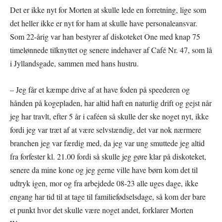
Det er ikke nyt for Morten at skulle lede en forretning, lige som
det heller ikke er nyt for ham at skulle have personaleansvar.
Som 22-årig var han bestyrer af diskoteket One med knap 75
timelønnede tilknyttet og senere indehaver af Café Nr. 47, som lå
i Jyllandsgade, sammen med hans hustru.
– Jeg får et kæmpe drive af at have foden på speederen og
hånden på kogepladen, har altid haft en naturlig drift og gejst når
jeg har travlt, efter 5 år i caféen så skulle der ske noget nyt, ikke
fordi jeg var træt af at være selvstændig, det var nok nærmere
branchen jeg var færdig med, da jeg var ung smuttede jeg altid
fra forfester kl. 21.00 fordi så skulle jeg gøre klar på diskoteket,
senere da mine kone og jeg gerne ville have børn kom det til
udtryk igen, mor og fra arbejdede 08-23 alle uges dage, ikke
engang har tid til at tage til familiefødselsdage, så kom der bare
et punkt hvor det skulle være noget andet, forklarer Morten