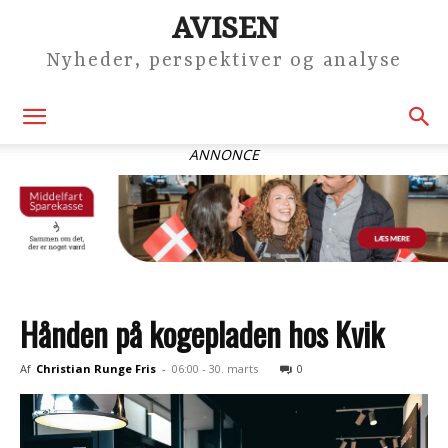
AVISEN
Nyheder, perspektiver og analyse
ANNONCE
Hånden på kogepladen hos Kvik
Af
Christian Runge Fris
-
06:00 - 30. marts
0