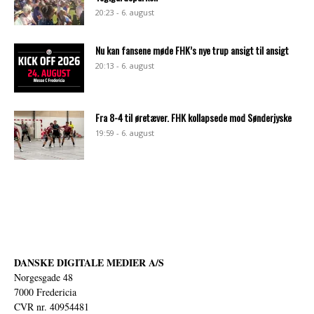
20:23 - 6. august
Nu kan fansene møde FHK’s nye trup ansigt til ansigt
20:13 - 6. august
Fra 8-4 til øretæver. FHK kollapsede mod Sønderjyske
19:59 - 6. august
DANSKE DIGITALE MEDIER A/S
Norgesgade 48
7000 Fredericia
CVR nr. 40954481