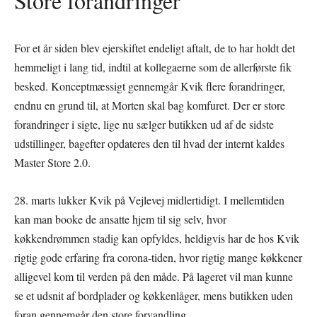
Store forandringer
For et år siden blev ejerskiftet endeligt aftalt, de to har holdt det
hemmeligt i lang tid, indtil at kollegaerne som de allerførste fik
besked. Konceptmæssigt gennemgår Kvik flere forandringer,
endnu en grund til, at Morten skal bag komfuret. Der er store
forandringer i sigte, lige nu sælger butikken ud af de sidste
udstillinger, bagefter opdateres den til hvad der internt kaldes
Master Store 2.0.
28. marts lukker Kvik på Vejlevej midlertidigt. I mellemtiden
kan man booke de ansatte hjem til sig selv, hvor
køkkendrømmen stadig kan opfyldes, heldigvis har de hos Kvik
rigtig gode erfaring fra corona-tiden, hvor rigtig mange køkkener
alligevel kom til verden på den måde. På lageret vil man kunne
se et udsnit af bordplader og køkkenlåger, mens butikken uden
foran gennemgår den store forvandling.