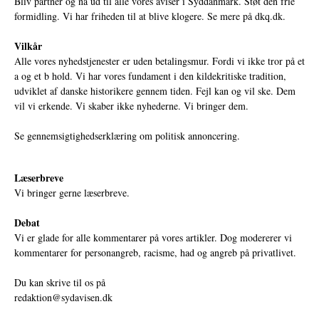
Bliv partner og nå ud til alle vores aviser i Syddanmark. Støt den frie
formidling. Vi har friheden til at blive klogere. Se mere på
dkq.dk.
Vilkår
Alle vores nyhedstjenester er uden betalingsmur. Fordi vi ikke tror på et
a og et b hold. Vi har vores fundament i den kildekritiske tradition,
udviklet af danske historikere gennem tiden. Fejl kan og vil ske. Dem
vil vi erkende. Vi skaber ikke nyhederne. Vi bringer dem.
Se gennemsigtighedserklæring om politisk annoncering.
Læserbreve
Vi bringer gerne læserbreve.
Debat
Vi er glade for alle kommentarer på vores artikler. Dog modererer vi
kommentarer for personangreb, racisme, had og angreb på privatlivet.
Du kan skrive til os på
redaktion@sydavisen.dk