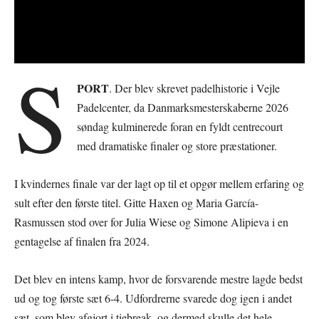
S
PORT
. Der blev skrevet padelhistorie i Vejle
Padelcenter, da Danmarksmesterskaberne 2026
søndag kulminerede foran en fyldt centrecourt
med dramatiske finaler og store præstationer.
I kvindernes finale var der lagt op til et opgør mellem erfaring og
sult efter den første titel. Gitte Haxen og Maria García-
Rasmussen stod over for Julia Wiese og Simone Alipieva i en
gentagelse af finalen fra 2024.
Det blev en intens kamp, hvor de forsvarende mestre lagde bedst
ud og tog første sæt 6-4. Udfordrerne svarede dog igen i andet
sæt, som blev afgjort i tiebreak, og dermed skulle det hele