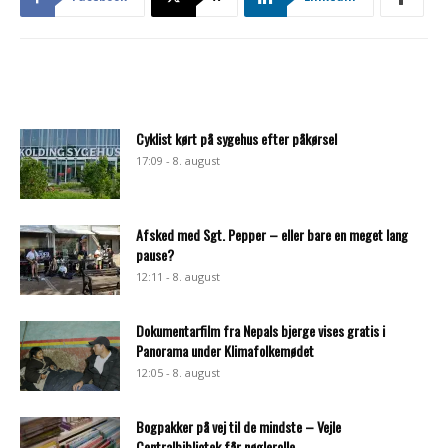
Cyklist kørt på sygehus efter påkørsel
17:09 - 8. august
Afsked med Sgt. Pepper – eller bare en meget lang
pause?
12:11 - 8. august
Dokumentarfilm fra Nepals bjerge vises gratis i
Panorama under Klimafolkemødet
12:05 - 8. august
Bogpakker på vej til de mindste – Vejle
Centralbibliotek får nøglerolle