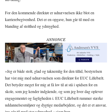
For den kommende direktør er udnævnelsen ikke blot en
karrierebegivenhed. Det er en opgave, hun går til med en
blanding af stolthed og ydmyghed.
ANNONCE
»Jeg er både stolt, glad og taknemlig for den tillid, bestyrelsen
har vist mig med udnævnelsen som direktør for EUC Lillebælt.
Det betyder meget for mig at få lov til at stå i spidsen for en
skole, som jeg kender indgående, og som jeg hver dag oplever
engagementet og fagligheden i. EUC Lillebælt rummer stærke
uddannelsesmiljøer og dygtige medarbejdere, og det er et ansvar,
jeg går til med stor ydmyghed,« siger hun.