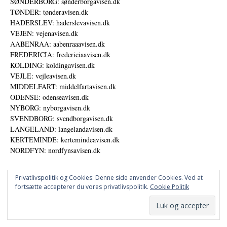
SØNDERBORG: sønderborgavisen.dk
TØNDER: tønderavisen.dk
HADERSLEV: haderslevavisen.dk
VEJEN: vejenavisen.dk
AABENRAA: aabenraaavisen.dk
FREDERICIA: fredericiaavisen.dk
KOLDING: koldingavisen.dk
VEJLE: vejleavisen.dk
MIDDELFART: middelfartavisen.dk
ODENSE: odenseavisen.dk
NYBORG: nyborgavisen.dk
SVENDBORG: svendborgavisen.dk
LANGELAND: langelandavisen.dk
KERTEMINDE: kertemindeavisen.dk
NORDFYN: nordfynsavisen.dk
Privatlivspolitik og Cookies: Denne side anvender Cookies. Ved at
fortsætte accepterer du vores privatlivspolitik.
Cookie Politik
Annoncer
Udgiver
© DANSKE DIGITALE MEDIER A/S - NYHEDER, ANALYSER OG PERSPEKTIVER