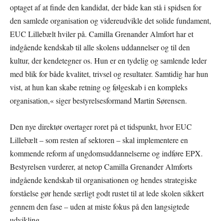
optaget af at finde den kandidat, der både kan stå i spidsen for
den samlede organisation og videreudvikle det solide fundament,
EUC Lillebælt hviler på. Camilla Grenander Almfort har et
indgående kendskab til alle skolens uddannelser og til den
kultur, der kendetegner os. Hun er en tydelig og samlende leder
med blik for både kvalitet, trivsel og resultater. Samtidig har hun
vist, at hun kan skabe retning og følgeskab i en kompleks
organisation,« siger bestyrelsesformand Martin Sørensen.
Den nye direktør overtager roret på et tidspunkt, hvor EUC
Lillebælt – som resten af sektoren – skal implementere en
kommende reform af ungdomsuddannelserne og indføre EPX.
Bestyrelsen vurderer, at netop Camilla Grenander Alm­forts
indgående kendskab til organisationen og hendes strategiske
forståelse gør hende særligt godt rustet til at lede skolen sikkert
gennem den fase – uden at miste fokus på den langsigtede
udvikling.