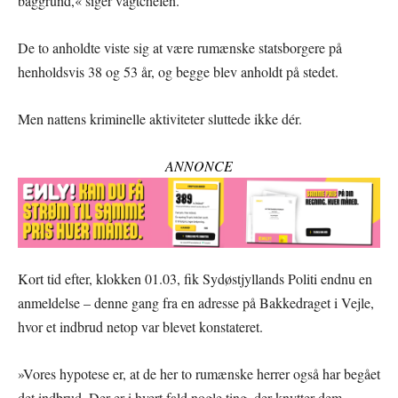
baggrund,« siger vagtchefen.
De to anholdte viste sig at være rumænske statsborgere på
henholdsvis 38 og 53 år, og begge blev anholdt på stedet.
Men nattens kriminelle aktiviteter sluttede ikke dér.
ANNONCE
Kort tid efter, klokken 01.03, fik Sydøstjyllands Politi endnu en
anmeldelse – denne gang fra en adresse på Bakkedraget i Vejle,
hvor et indbrud netop var blevet konstateret.
»Vores hypotese er, at de her to rumænske herrer også har begået
det indbrud. Der er i hvert fald nogle ting, der knytter dem