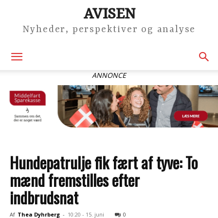
AVISEN
Nyheder, perspektiver og analyse
ANNONCE
Hundepatrulje fik fært af tyve: To
mænd fremstilles efter
indbrudsnat
Af
Thea Dyhrberg
-
10:20 - 15. juni
0