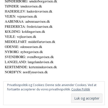
SØNDERBORG: sønderborgavisen.dk
TØNDER: tønderavisen.dk
HADERSLEV: haderslevavisen.dk
VEJEN: vejenavisen.dk
AABENRAA: aabenraaavisen.dk
FREDERICIA: fredericiaavisen.dk
KOLDING: koldingavisen.dk
VEJLE: vejleavisen.dk
MIDDELFART: middelfartavisen.dk
ODENSE: odenseavisen.dk
NYBORG: nyborgavisen.dk
SVENDBORG: svendborgavisen.dk
LANGELAND: langelandavisen.dk
KERTEMINDE: kertemindeavisen.dk
NORDFYN: nordfynsavisen.dk
Privatlivspolitik og Cookies: Denne side anvender Cookies. Ved at
fortsætte accepterer du vores privatlivspolitik.
Cookie Politik
Annoncer
Udgiver
© DANSKE DIGITALE MEDIER A/S - NYHEDER, ANALYSER OG PERSPEKTIVER