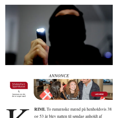
ANNONCE
RIMI.
To rumænske mænd på henholdsvis 38
og 53 år blev natten til søndag anholdt af