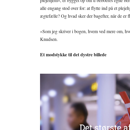
plejehjem«, er bygget op om ti beboeres egne bere
alle engang stod over for: at flytte ind på et plej
ægtefælle? Og hvad sker der bagefter, når de er 
»Som jeg skriver i bogen, hvem ved mere om, hvo
Knudsen.
Et modstykke til det dystre billede