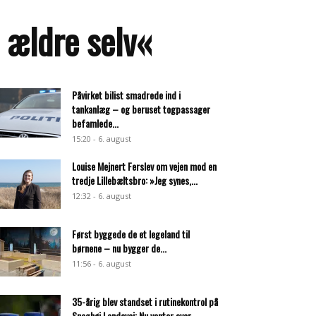
 ældre selv«
Påvirket bilist smadrede ind i
tankanlæg – og beruset togpassager
befamlede...
15:20 - 6. august
Louise Mejnert Ferslev om vejen mod en
tredje Lillebæltsbro: »Jeg synes,...
12:32 - 6. august
Først byggede de et legeland til
børnene – nu bygger de...
11:56 - 6. august
35-årig blev standset i rutinekontrol på
Snoghøj Landevej: Nu venter svar...