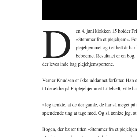
D
en 4. juni klokken 15 holder F
»Stemmer fra et plejehjem«. Forf
plejehjemmet og i et helt år har 
beboerne. Resultatet er en bog,
der leves inde bag plejehjemsportene.
Verner Knudsen er ikke uddannet forfatter. Han er 
til de ældre på Friplejehjemmet Lillebælt, ville han
»Jeg tænkte, at de der gamle, de har så meget p
spændende ting at tage med. Og så tænkte jeg, at 
Bogen, der bærer titlen »Stemmer fra et plejehjem 