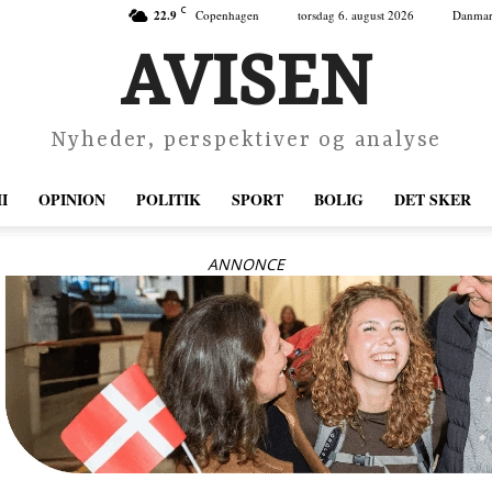
C
22.9
Copenhagen
torsdag 6. august 2026
Danma
AVISEN
Nyheder, perspektiver og analyse
I
OPINION
POLITIK
SPORT
BOLIG
DET SKER
ANNONCE