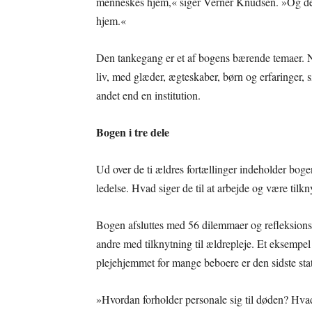
menneskes hjem,« siger Verner Knudsen. »Og det 
hjem.«
Den tankegang er et af bogens bærende temaer. N
liv, med glæder, ægteskaber, børn og erfaringer,
andet end en institution.
Bogen i tre dele
Ud over de ti ældres fortællinger indeholder boge
ledelse. Hvad siger de til at arbejde og være tilk
Bogen afsluttes med 56 dilemmaer og refleksionss
andre med tilknytning til ældrepleje. Et eksempel 
plejehjemmet for mange beboere er den sidste sta
»Hvordan forholder personale sig til døden? Hvad 