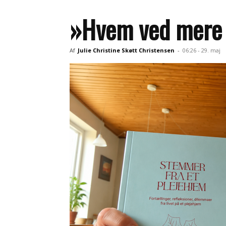
»Hvem ved mere 
Af
Julie Christine Skøtt Christensen
-
06:26 - 29. maj