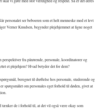
skal vi gøre med stor værdighed og respekt. Så er det deres
år personalet ser beboeren som et helt menneske med et levt
 siger Verner Knudsen, begynder plejehjemmet at ligne noget
n perspektiver fra pårørende, personale, koordinatorer og
nyttet et plejehjem? Hvad betyder det for dem?
pørgsmål, beregnet til drøftelse hos personale, studerende og
er spørgsmålet om personales eget forhold til døden, givet at
tion.
tænker de i forhold til, at det vil også være okay som