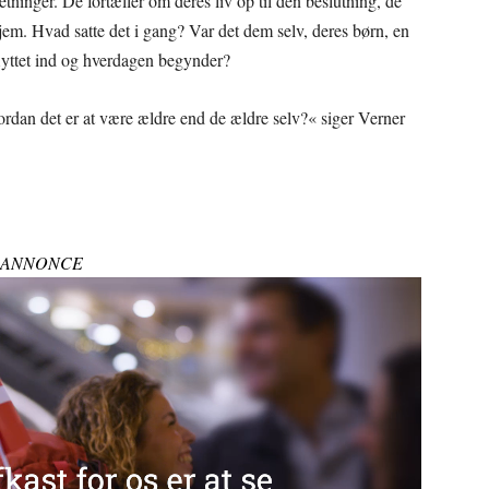
tninger. De fortæller om deres liv op til den beslutning, de
ehjem. Hvad satte det i gang? Var det dem selv, deres børn, en
flyttet ind og hverdagen begynder?
rdan det er at være ældre end de ældre selv?« siger Verner
ANNONCE