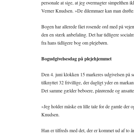
personale at sige, at jeg overmagter simpelthen ik
Verner Knudsen. »De dilemmaer kan man drøfte
Bogen har allerede fået rosende ord med på vejen. 
den en stærk anbefaling. Det har tidligere soci
fra hans tidligere bog om plejebørn.
Bogudgivelsesdag på plejehjemmet
Den 4. juni klokken 15 markeres udgivelsen på se
tilknyttet 32 frivillige, der dagligt yder en mark
Det samme gælder beboere, pårørende og ansatte
»Jeg holder måske en lille tale for de gamle der o
Knudsen.
Han er tilfreds med det, der er kommet ud af to år