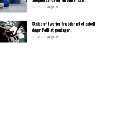
09:55 - 6. august
Stribe af tyverier fra biler på et enkelt
døgn: Politiet gentager...
09:28 - 6. august