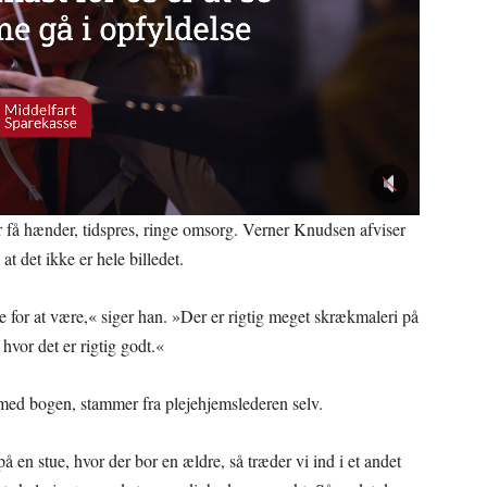
r få hænder, tidspres, ringe omsorg. Verner Knudsen afviser
at det ikke er hele billedet.
de for at være,« siger han. »Der er rigtig meget skrækmaleri på
hvor det er rigtig godt.«
t med bogen, stammer fra plejehjemslederen selv.
å en stue, hvor der bor en ældre, så træder vi ind i et andet