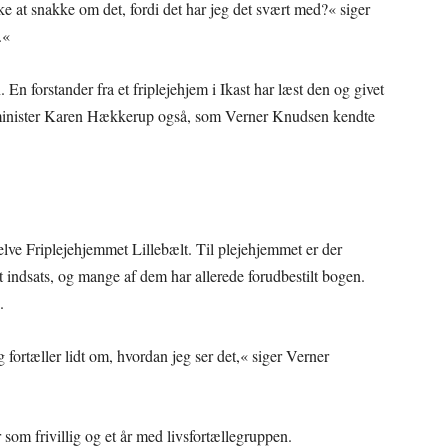
ke at snakke om det, fordi det har jeg det svært med?« siger
.«
En forstander fra et friplejehjem i Ikast har læst den og givet
alminister Karen Hækkerup også, som Verner Knudsen kendte
lve Friplejehjemmet Lillebælt. Til plejehjemmet er der
ant indsats, og mange af dem har allerede forudbestilt bogen.
.
g fortæller lidt om, hvordan jeg ser det,« siger Verner
 som frivillig og et år med livsfortællegruppen.