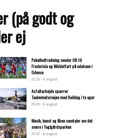
er (på godt og
er ej
Pokallodtrækning sender OB til
Fredericia og Middelfart på udebane i
Odense
21:28 - 6. august
Asfaltarbejde spærrer
Taulovmotorvejen mod Kolding i to uger
20:28 - 6. august
Musik, kunst og åbne samtaler om det
svære i Teglgårdsparken
20:23 - 6. august