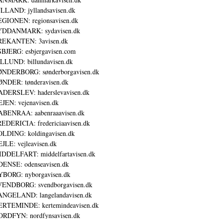
LLAND: jyllandsavisen.dk
GIONEN: regionsavisen.dk
YDDANMARK: sydavisen.dk
REKANTEN: 3avisen.dk
BJERG: esbjergavisen.com
LLUND: billundavisen.dk
NDERBORG: sønderborgavisen.dk
NDER: tønderavisen.dk
DERSLEV: haderslevavisen.dk
JEN: vejenavisen.dk
BENRAA: aabenraaavisen.dk
EDERICIA: fredericiaavisen.dk
LDING: koldingavisen.dk
JLE: vejleavisen.dk
DDELFART: middelfartavisen.dk
ENSE: odenseavisen.dk
BORG: nyborgavisen.dk
ENDBORG: svendborgavisen.dk
NGELAND: langelandavisen.dk
RTEMINDE: kertemindeavisen.dk
RDFYN: nordfynsavisen.dk