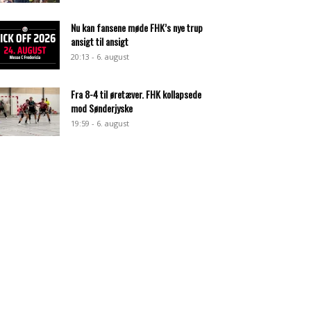
Nu kan fansene møde FHK’s nye trup
ansigt til ansigt
20:13 - 6. august
Fra 8-4 til øretæver. FHK kollapsede
mod Sønderjyske
19:59 - 6. august