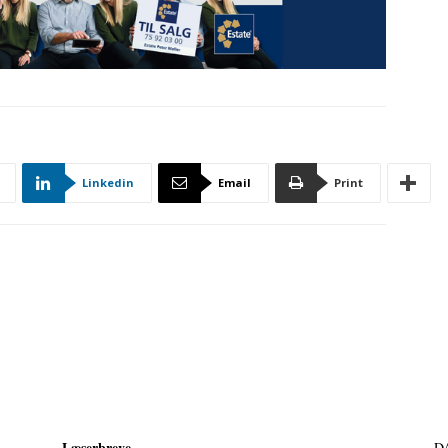
Linkedin
Email
Print
Læserbreve
D