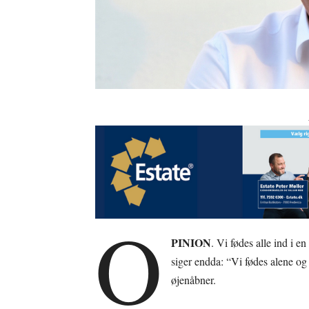
O
PINION
. Vi fødes alle ind i 
siger endda: “Vi fødes alene og 
øjenåbner.