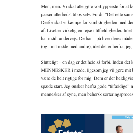
Men, men. Vi skal alle gøre vort ypperste for 
passer allerbedst til os selv. Fordi: “Det rette s
Derfor skal vi kæmpe for samhørigheden med dem, 
af. Livet er virkelig en rejse i tilfældigheder. Int
har mødt undervejs. De har – på hver deres måde –
(og i mit møde med andre), idet det er herfra, jeg f
Slutteligt – en dag er det hele så forbi. Inden d
MENNESKER i møde, ligesom jeg vil gøre mit beds
være de helt rigtige for mig. Dem er der heldigvi
spæde start. Jeg ønsker herfra gode “tilfældige” 
mennesker af syne, men behersk sorteringsproces