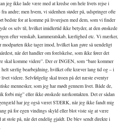
kan jeg ikke lade være med at kredse om hele livets rejse i
lp fra andre; men hvem, vi sidenhen støder på, udspringer ofte
ort bedste for at komme på livsrejsen med dem, som vi finder
os selv til, hvilket imidlertid ikke betyder, at den ønskede
søgen efter venskab, kammeratskab, kærlighed etc. Vi mærker,
r modparten ikke tager imod, hvilket kan gøre så uendeligt
årdest, når det handler om forelskelse, som ikke fører det
n bare skal komme videre”. Der er INGEN, som “bare kommer
helt særlig bearbejdning, hvilket ofte kræver lang tid og – i
livet videre. Selvfølgelig skal troen på det næste eventyr
astiske mennesker, som jeg har mødt gennem livet. Både de,
k forbi mig” eller ikke ønskede nærkontakten. Det er sådan
il gengæld har jeg også været STÆRK, når jeg ikke fandt mig
ang på for egen vindings skyld eller blot viste sig at være
 at stole på, når det endelig gjaldt. De blev sendt direkte i
.