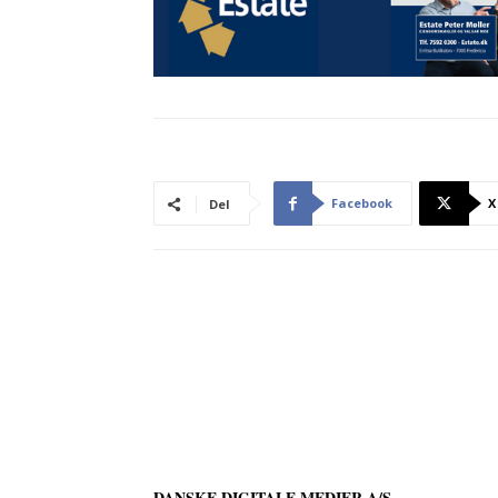
Facebook
X
Del
DANSKE DIGITALE MEDIER A/S