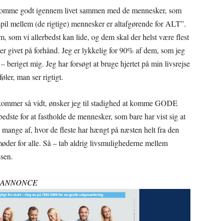
at komme godt igennem livet sammen med de mennesker, som
amspil mellem (de rigtige) mennesker er altafgørende for ALT”.
som vi allerbedst kan lide, og dem skal der helst være flest
et er givet på forhånd. Jeg er lykkelig for 90% af dem, som jeg
 beriget mig. Jeg har forsøgt at bruge hjertet på min livsrejse
øler, man ser rigtigt.
et kommer så vidt, ønsker jeg til stadighed at komme GODE
te for at fastholde de mennesker, som bare har vist sig at
s mange af, hvor de fleste har hængt på næsten helt fra den
møder for alle. Så – tab aldrig livsmulighederne mellem
sen.
ANNONCE