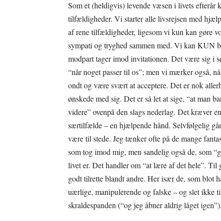
Som et (heldigvis) levende væsen i livets efterår 
tilfældigheder. Vi starter alle livsrejsen med hjæ
af rene tilfældigheder, ligesom vi kun kan gøre v
sympati og tryghed sammen med. Vi kan KUN byde 
modpart tager imod invitationen. Det være sig i 
“når noget passer til os”; men vi mærker også, nå
ondt og være svært at acceptere. Det er nok allerh
ønskede med sig. Det er så let at sige, “at ma
videre” ovenpå den slags nederlag. Det kræver en 
særtilfælde – en hjælpende hånd. Selvfølgelig går 
være til stede. Jeg tænker ofte på de mange fant
som tog imod mig, men sandelig også de, som “gi
livet er. Det handler om “at lære af det hele”. T
godt tilrette blandt andre. Her især de, som blot h
uærlige, manipulerende og falske – og slet ikke til
skraldespanden (“og jeg åbner aldrig låget igen”)