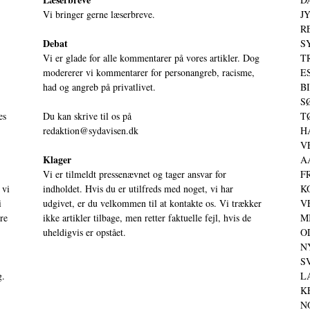
Vi bringer gerne læserbreve.
JY
RE
Debat
S
Vi er glade for alle kommentarer på vores artikler. Dog
T
modererer vi kommentarer for personangreb, racisme,
ES
had og angreb på privatlivet.
BI
SØ
es
Du kan skrive til os på
TØ
redaktion@sydavisen.dk
HA
VE
Klager
AA
Vi er tilmeldt pressenævnet og tager ansvar for
FR
 vi
indholdet. Hvis du er utilfreds med noget, vi har
KO
i
udgivet, er du velkommen til at kontakte os. Vi trækker
VE
ere
ikke artikler tilbage, men retter faktuelle fejl, hvis de
MI
uheldigvis er opstået.
OD
NY
SV
g.
LA
KE
NO