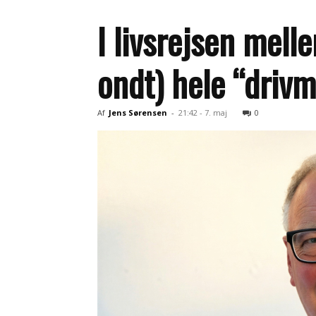
I livsrejsen mell
ondt) hele “drivmi
Af
Jens Sørensen
-
21:42 - 7. maj
0