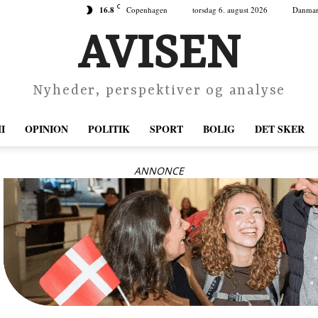
C
16.8
Copenhagen
torsdag 6. august 2026
Danma
AVISEN
Nyheder, perspektiver og analyse
I
OPINION
POLITIK
SPORT
BOLIG
DET SKER
ANNONCE