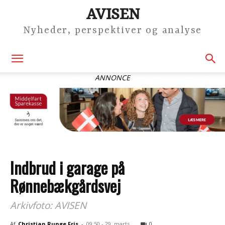
AVISEN
Nyheder, perspektiver og analyse
ANNONCE
Indbrud i garage på
Rønnebækgårdsvej
Arkivfoto: AVISEN
Af
Christian Runge Fris
-
09:50 - 29. marts
0