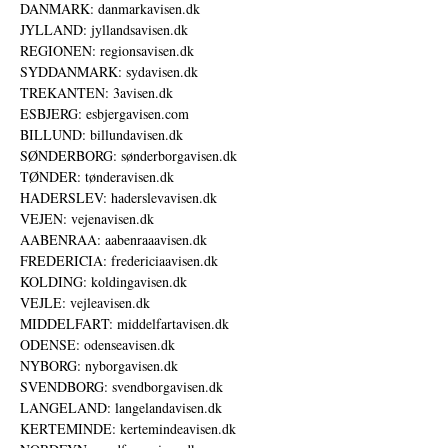
DANMARK: danmarkavisen.dk
JYLLAND: jyllandsavisen.dk
REGIONEN: regionsavisen.dk
SYDDANMARK: sydavisen.dk
TREKANTEN: 3avisen.dk
ESBJERG: esbjergavisen.com
BILLUND: billundavisen.dk
SØNDERBORG: sønderborgavisen.dk
TØNDER: tønderavisen.dk
HADERSLEV: haderslevavisen.dk
VEJEN: vejenavisen.dk
AABENRAA: aabenraaavisen.dk
FREDERICIA: fredericiaavisen.dk
KOLDING: koldingavisen.dk
VEJLE: vejleavisen.dk
MIDDELFART: middelfartavisen.dk
ODENSE: odenseavisen.dk
NYBORG: nyborgavisen.dk
SVENDBORG: svendborgavisen.dk
LANGELAND: langelandavisen.dk
KERTEMINDE: kertemindeavisen.dk