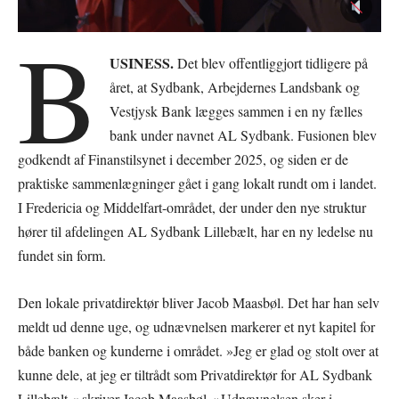
B
USINESS.
Det blev offentliggjort tidligere på
året, at Sydbank, Arbejdernes Landsbank og
Vestjysk Bank lægges sammen i en ny fælles
bank under navnet AL Sydbank. Fusionen blev
godkendt af Finanstilsynet i december 2025, og siden er de
praktiske sammenlægninger gået i gang lokalt rundt om i landet.
I Fredericia og Middelfart-området, der under den nye struktur
hører til afdelingen AL Sydbank Lillebælt, har en ny ledelse nu
fundet sin form.
Den lokale privatdirektør bliver Jacob Maasbøl. Det har han selv
meldt ud denne uge, og udnævnelsen markerer et nyt kapitel for
både banken og kunderne i området. »Jeg er glad og stolt over at
kunne dele, at jeg er tiltrådt som Privatdirektør for AL Sydbank
Lillebælt,« skriver Jacob Maasbøl. »Udnævnelsen sker i