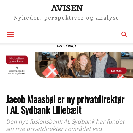
AVISEN
Nyheder, perspektiver og analyse
ANNONCE
Jacob Maasbøl er ny privatdirektør
i AL Sydbank Lillebælt
Den nye fusionsbank AL Sydbank har fundet
sin nye privatdirektør i området ved