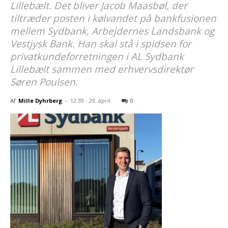
Lillebælt. Det bliver Jacob Maasbøl, der
tiltræder posten i kølvandet på bankfusionen
mellem Sydbank, Arbejdernes Landsbank og
Vestjysk Bank. Han skal stå i spidsen for
privatkundeforretningen i AL Sydbank
Lillebælt sammen med erhvervsdirektør
Søren Poulsen.
Af
Mille Dyhrberg
-
12:39 - 29. april
0