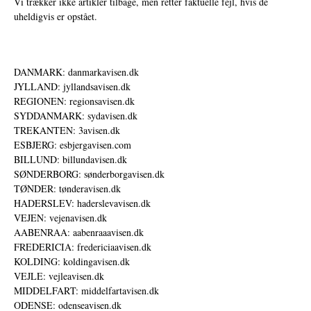
Vi trækker ikke artikler tilbage, men retter faktuelle fejl, hvis de
uheldigvis er opstået.
DANMARK: danmarkavisen.dk
JYLLAND: jyllandsavisen.dk
REGIONEN: regionsavisen.dk
SYDDANMARK: sydavisen.dk
TREKANTEN: 3avisen.dk
ESBJERG: esbjergavisen.com
BILLUND: billundavisen.dk
SØNDERBORG: sønderborgavisen.dk
TØNDER: tønderavisen.dk
HADERSLEV: haderslevavisen.dk
VEJEN: vejenavisen.dk
AABENRAA: aabenraaavisen.dk
FREDERICIA: fredericiaavisen.dk
KOLDING: koldingavisen.dk
VEJLE: vejleavisen.dk
MIDDELFART: middelfartavisen.dk
ODENSE: odenseavisen.dk