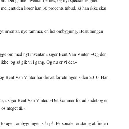
 om. Det gamle inventar fjernes, og nyt specialdesignet
 I mellemtiden kører han 30 procents tilbud, så han ikke skal
Nyt inventar, nye rammer, en hel ombygning. Beslutningen
bygge om med nyt inventar,« siger Bent Van Vinter. »Og den
 ikke, og så gik vi i gang. Og nu er vi der.«
, og Bent Van Vinter har drevet forretningen siden 2010. Han
il os,« siger Bent Van Vinter. »Det kommer fra udlandet og er
 os meget til.«
to uger, ombygningen står på. Personalet er stadig at finde i