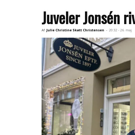
Juveler Jonsén r
Af
Julie Christine Skøtt Christensen
-
20:32 - 26. maj