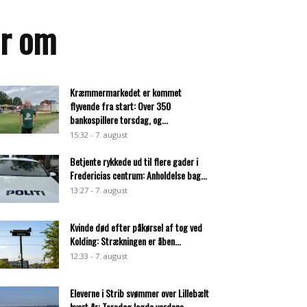
er om
Kræmmermarkedet er kommet
flyvende fra start: Over 350
bankospillere torsdag, og...
15:32 - 7. august
Betjente rykkede ud til flere gader i
Fredericias centrum: Anholdelse bag...
13:27 - 7. august
Kvinde død efter påkørsel af tog ved
Kolding: Strækningen er åben...
12:33 - 7. august
Eleverne i Strib svømmer over Lillebælt
hvert år: Torsdag lagde verdens...