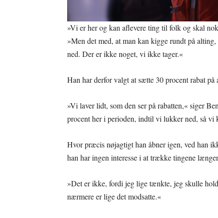
»Vi er her og kan aflevere ting til folk og skal no
»Men det med, at man kan kigge rundt på alting, d
ned. Der er ikke noget, vi ikke tager.«
Han har derfor valgt at sætte 30 procent rabat på 
»Vi laver lidt, som den ser på rabatten,« siger Ben
procent her i perioden, indtil vi lukker ned, så vi 
Hvor præcis nøjagtigt han åbner igen, ved han ik
han har ingen interesse i at trække tingene læng
»Det er ikke, fordi jeg lige tænkte, jeg skulle hol
nærmere er lige det modsatte.«