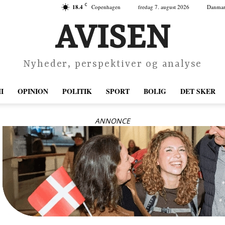
C
18.4
Copenhagen
fredag 7. august 2026
Danma
AVISEN
Nyheder, perspektiver og analyse
I
OPINION
POLITIK
SPORT
BOLIG
DET SKER
ANNONCE