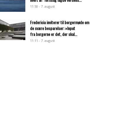
11:50 - 7. august
Fredericia inviterer til borgermøde om
de svære besparelser: »Input
fra borgerne er det, der skal...
11:11 - 7. august