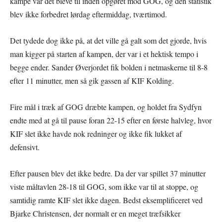
kampe var det bleve til inden opgøret mod GOG, og den statistik
blev ikke forbedret lørdag eftermiddag, tværtimod.
Det tydede dog ikke på, at det ville gå galt som det gjorde, hvis
man kigger på starten af kampen, der var i et hektisk tempo i
begge ender. Sander Øverjordet fik bolden i netmaskerne til 8-8
efter 11 minutter, men så gik gassen af KIF Kolding.
Fire mål i træk af GOG dræbte kampen, og holdet fra Sydfyn
endte med at gå til pause foran 22-15 efter en første halvleg, hvor
KIF slet ikke havde nok redninger og ikke fik lukket af
defensivt.
Efter pausen blev det ikke bedre. Da der var spillet 37 minutter
viste måltavlen 28-18 til GOG, som ikke var til at stoppe, og
samtidig ramte KIF slet ikke dagen. Bedst eksemplificeret ved
Bjarke Christensen, der normalt er en meget træfsikker