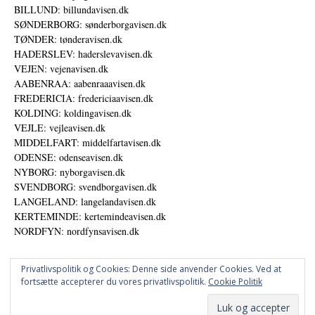
BILLUND: billundavisen.dk
SØNDERBORG: sønderborgavisen.dk
TØNDER: tønderavisen.dk
HADERSLEV: haderslevavisen.dk
VEJEN: vejenavisen.dk
AABENRAA: aabenraaavisen.dk
FREDERICIA: fredericiaavisen.dk
KOLDING: koldingavisen.dk
VEJLE: vejleavisen.dk
MIDDELFART: middelfartavisen.dk
ODENSE: odenseavisen.dk
NYBORG: nyborgavisen.dk
SVENDBORG: svendborgavisen.dk
LANGELAND: langelandavisen.dk
KERTEMINDE: kertemindeavisen.dk
NORDFYN: nordfynsavisen.dk
Privatlivspolitik og Cookies: Denne side anvender Cookies. Ved at
fortsætte accepterer du vores privatlivspolitik.
Cookie Politik
Annoncer
Udgiver