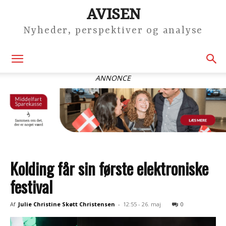
AVISEN
Nyheder, perspektiver og analyse
ANNONCE
Kolding får sin første elektroniske
festival
Af
Julie Christine Skøtt Christensen
-
12:55 - 26. maj
0