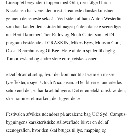
Lineup’et begynder i toppen med Gilli, der ifølge Ulrich
Nicolaisen har været den mest streamede danske kunstner
gennem de seneste seks år. Ved siden af ham Anton Westerlin,
som han kalder den største hitmager på den danske scene lige
nu. Hertil kommer Thor Farlov og Noah Carter samt et DJ-
program bestående af CRASKIN, Mikes Eyes, Mousan Corr,
Oscar Bjerrehuus og OhBee. Flere af dem spiller til daglig
Tomorrowland og andre store europæiske scener.
»Det bliver et setup, hvor der kommer til at være en masse
lyseffekter,« siger Ulrich Nicolaisen. »Det bliver et anderledes
setup end det, vi har lavet tidligere. Det er en elektronisk verden,
så vi rammer et marked, der ligger der.«
Festivalen afvikles udendørs på arealerne bag UC Syd. Campus-
bygningens karakteristiske ståloverflade bliver en del af
scenografien, hvor den skal bruges til lys, mapping og