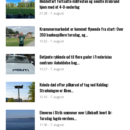
Middelfart fortsatte målfesten og sendte Brabrand
hjem med et 4-0-nederlag
21:28 - 7. august
Kræmmermarkedet er kommet flyvende fra start: Over
350 bankospillere torsdag, og...
15:32 - 7. august
Betjente rykkede ud til flere gader i Fredericias
centrum: Anholdelse bag...
13:27 - 7. august
Kvinde død efter påkørsel af tog ved Kolding:
Strækningen er åben...
12:33 - 7. august
Eleverne i Strib svømmer over Lillebælt hvert år:
Torsdag lagde verdens...
11:50 - 7. august