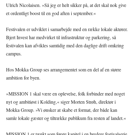
Ulrich Nicolaisen. »Så jeg er helt sikker på, at det skal nok give
et ordentligt boost til en god aften i september.«
Festivalen er udviklet i samarbejde med en række lokale aktører.
Bjert Invest har medvirket til infrastruktur og parkering, så
festivalen kan afvikles samtidig med den daglige drift omkring
campus.
Hos Mokka Group ses arrangementet som en del af en større
ambition for byen.
»MISSION 1 skal være en oplevelse, folk forbinder med noget
nyt og ambitiøst i Kolding,« siger Morten Strøh, direktør i
Mokka Group. »Vi ønsker at skabe et format, der både kan
samle lokale gæster og tiltrække publikum fra resten af landet.«
MISSION 1 er tænkt som første kapitel i en bredere festivalserie