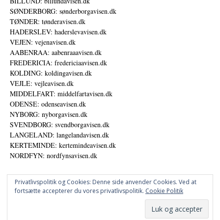
BILLUND: billundavisen.dk
SØNDERBORG: sønderborgavisen.dk
TØNDER: tønderavisen.dk
HADERSLEV: haderslevavisen.dk
VEJEN: vejenavisen.dk
AABENRAA: aabenraaavisen.dk
FREDERICIA: fredericiaavisen.dk
KOLDING: koldingavisen.dk
VEJLE: vejleavisen.dk
MIDDELFART: middelfartavisen.dk
ODENSE: odenseavisen.dk
NYBORG: nyborgavisen.dk
SVENDBORG: svendborgavisen.dk
LANGELAND: langelandavisen.dk
KERTEMINDE: kertemindeavisen.dk
NORDFYN: nordfynsavisen.dk
Privatlivspolitik og Cookies: Denne side anvender Cookies. Ved at
fortsætte accepterer du vores privatlivspolitik.
Cookie Politik
Annoncer
Udgiver
© DANSKE DIGITALE MEDIER A/S - NYHEDER, ANALYSER OG PERSPEKTIVER