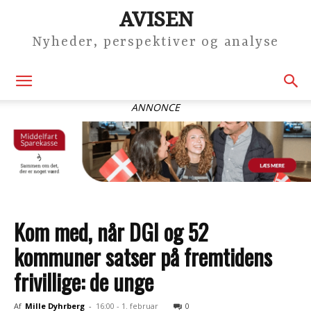
AVISEN
Nyheder, perspektiver og analyse
ANNONCE
Kom med, når DGI og 52
kommuner satser på fremtidens
frivillige: de unge
Af
Mille Dyhrberg
-
16:00 - 1. februar
0