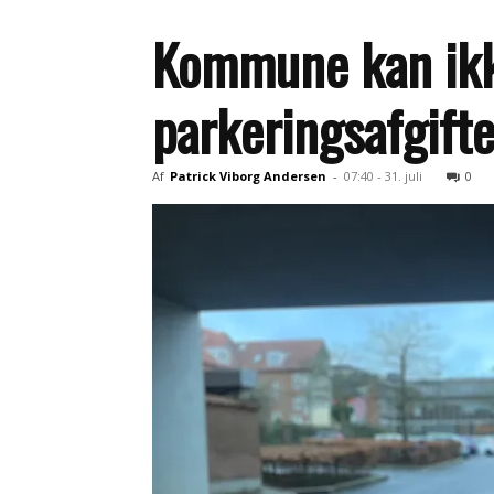
Kommune kan ikke
parkeringsafgifte
Af
Patrick Viborg Andersen
-
07:40 - 31. juli
0