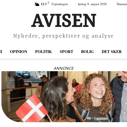
C
12.3
Copenhagen
lørdag 8. august 2026
Danma
AVISEN
Nyheder, perspektiver og analyse
I
OPINION
POLITIK
SPORT
BOLIG
DET SKER
ANNONCE