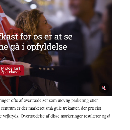
nger ofte af overtrædelser som ulovlig parkering eller
ns centrum er der markeret små gule trekanter, der præcist
rre vejkryds. Overtrædelse af disse markeringer resulterer også