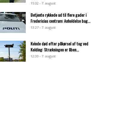
15:32 - 7. august
Betjente rykkede ud til flere gader i
Fredericias centrum: Anholdelse bag...
13:27 - 7. august
Kvinde død efter påkørsel af tog ved
Kolding: Strækningen er åben...
12:33 - 7. august