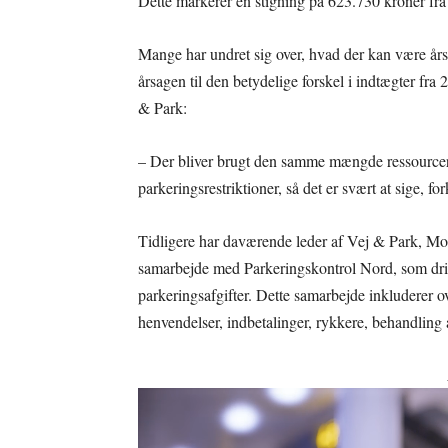
Dette markerer en stigning på 623.730 kroner fra
Mange har undret sig over, hvad der kan være års
årsagen til den betydelige forskel i indtægter fr
& Park:
– Der bliver brugt den samme mængde ressourcer 
parkeringsrestriktioner, så det er svært at sige, f
Tidligere har daværende leder af Vej & Park, Mor
samarbejde med Parkeringskontrol Nord, som dri
parkeringsafgifter. Dette samarbejde inkluderer 
henvendelser, indbetalinger, rykkere, behandling a